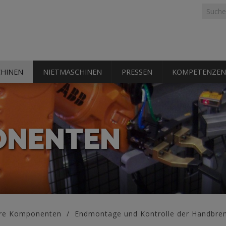
Suchf
Suche
HINEN
NIETMASCHINEN
PRESSEN
KOMPETENZEN
ONENTEN
re Komponenten
Endmontage und Kontrolle der Handbre