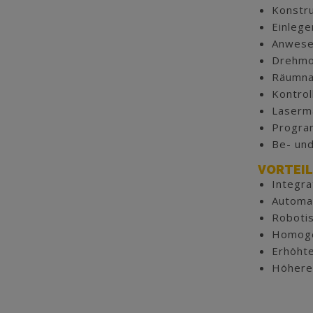
Konstru
Einlege
Anwesen
Drehmo
Räumnad
Kontrol
Laserm
Progra
Be- und
VORTEIL
Integra
Automat
Robotis
Homogen
Erhöhte
Höhere 