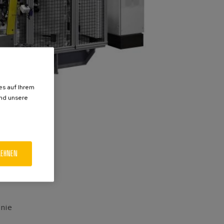
es auf Ihrem
und unsere
LEHNEN
nie