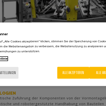
anner
uf „Alle Cookies akzeptieren“ klicken, stimmen Sie der Speicherung von Cooki
um die Websitenavigation zu verbessern, die Websitenutzung zu analysieren 
bemühungen zu unterstützen.
tlinie
INSTELLUNGEN
ALLE AKZEPTIEREN
ALLE AB
S
tage und Kontrolle der Handbremse
andbremsenmodelle
LOGIEN
tische Zuführung der Komponenten von der Vormontageli
tische und robotergestützte Handhabung von Bauteilen