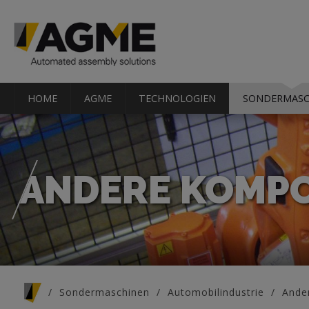
HOME
AGME
TECHNOLOGIEN
SONDERMASC
ANDERE KOMP
Sie sind hier
Sondermaschinen
Automobilindustrie
Ande