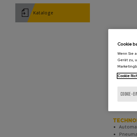
Kataloge
Cookie b
Wenn Sie a
Gerät zu, 
Marketing
Cookie Rich
COOKIE-E
PROZES
Endmon
Zwei H
TECHNO
Automa
Pneuma