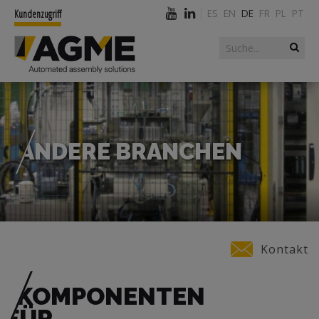
ES
EN
DE
FR
PL
PT
Kundenzugriff
Suchformular
Suche
ANDERE BRANCHEN
Sie sind hier
Kontakt
KOMPONENTEN
FÜR