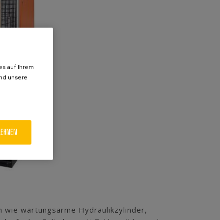
es auf Ihrem
und unsere
LEHNEN
n wie wartungsarme Hydraulikzylinder,