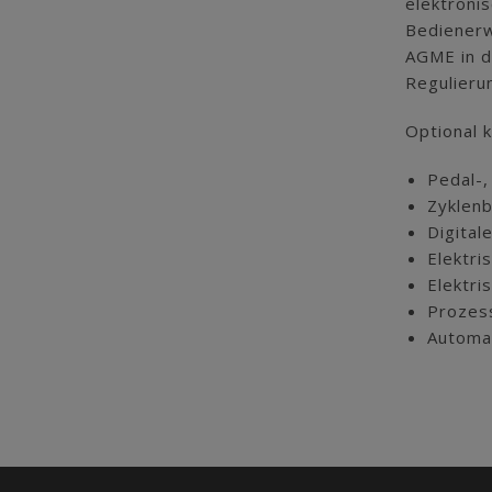
elektroni
Bedienerw
AGME in d
Regulieru
Optional 
Pedal-,
Zyklenb
Digita
Elektri
Elektri
Prozes
Automat