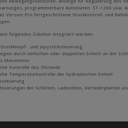
sche Bewegungssensoren, Anzeige für Regulierung des Ver
arnungen, programmierbare Automaten S7-1200 usw. Au
er Version Pro fortgeschrittene Druckkontroll- und Bahnko
ngen.
kann folgendes Zubehör integriert werden:
 Druckknopf- und Jopysticksteuerung
eginn durch einfachen oder doppelten Schnitt an der Lich
les Manometer
sche Kontrolle des Ölstands
sche Temperaturkontrolle der hydraulischen Einheit
ssteuerung
isierungen der Schlitten, Ladezellen, Verteilerplatten us