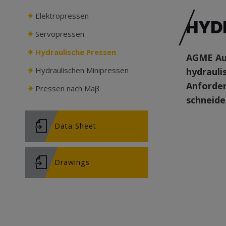
Elektropressen
HYD
Servopressen
Hydraulische Pressen
AGME Aut
Hydraulischen Minipressen
hydrauli
Anforder
Pressen nach Maβ
schneide
Data Sheet
Drawings