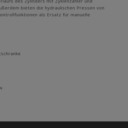
laufs des Zylinders mit Zyklenzähler und
ßerdem bieten die hydraulischen Pressen von
ntrollfunktionen als Ersatz für manuelle
tschranke
w.