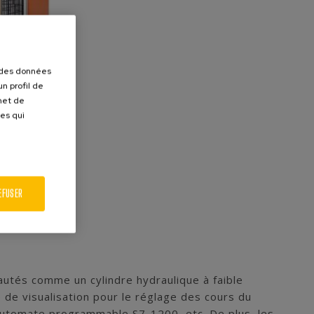
r des données
n profil de
rmet de
ues qui
EFUSER
utés comme un cylindre hydraulique à faible
de visualisation pour le réglage des cours du
 automate programmable S7-1200, etc. De plus, les