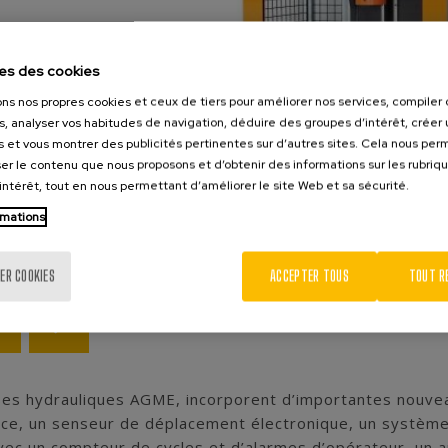
es des cookies
ons nos propres cookies et ceux de tiers pour améliorer nos services, compile
s, analyser vos habitudes de navigation, déduire des groupes d’intérêt, créer u
s et vous montrer des publicités pertinentes sur d’autres sites. Cela nous pe
er le contenu que nous proposons et d’obtenir des informations sur les rubriq
’intérêt, tout en nous permettant d’améliorer le site Web et sa sécurité.
rmations
ER COOKIES
ACCEPTER TOUS
TOUT R
es hydrauliques AGME, incorporent d’importantes nouvea
ce, un senseur de déplacement électronique, un système 
avec un compteur de cycles et d’alarmes d’opérateur, un