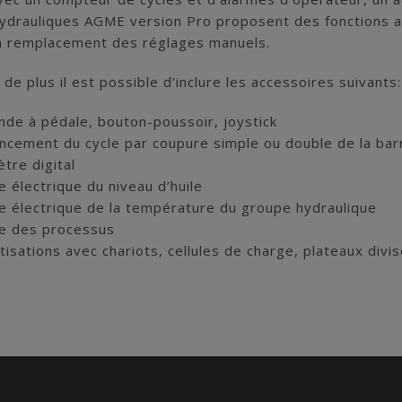
ydrauliques AGME version Pro proposent des fonctions av
n remplacement des réglages manuels.
 de plus il est possible d’inclure les accessoires suivants:
e à pédale, bouton-poussoir, joystick
ement du cycle par coupure simple ou double de la barr
re digital
e électrique du niveau d’huile
e électrique de la température du groupe hydraulique
e des processus
isations avec chariots, cellules de charge, plateaux divis