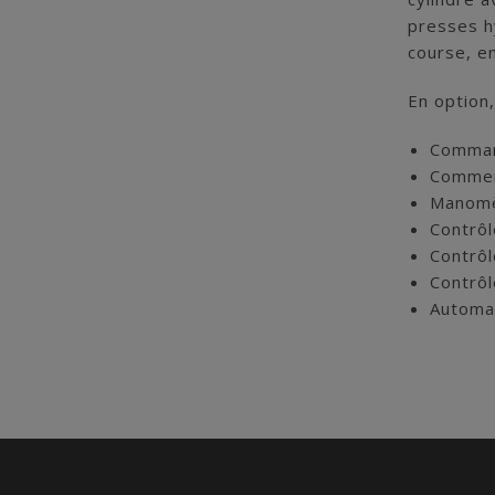
presses h
course, e
En option,
Command
Commenc
Manomèt
Contrôl
Contrôl
Contrôl
Automat