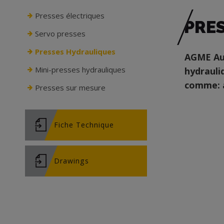
Presses électriques
PRE
Servo presses
Presses Hydrauliques
AGME Aut
Mini-presses hydrauliques
hydrauli
comme: a
Presses sur mesure
Fiche Technique
Drawings