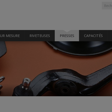
Formu
Rech
rech
SUR MESURE
RIVETEUSES
PRESSES
CAPACITÉS