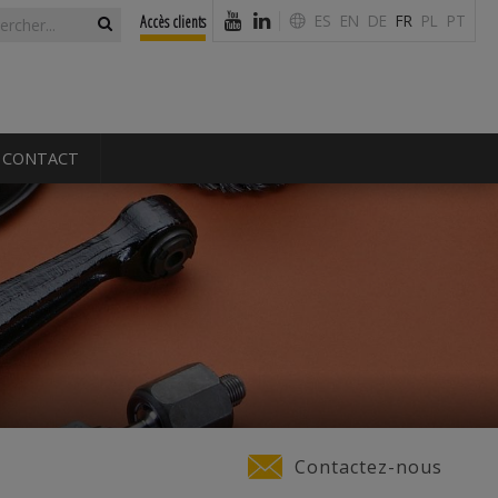
laire de
ercher
ES
EN
DE
FR
PL
PT
Accès clients
erche
CONTACT
Contactez-nous