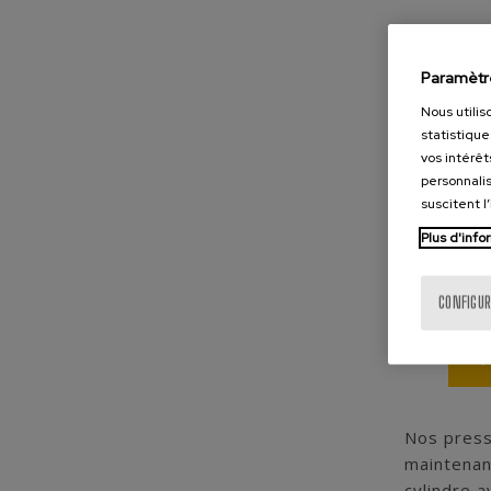
Paramètr
Nous utilis
statistique
vos intérêt
personnalis
suscitent l
Plus d'info
CONFIGUR
Nos press
maintenan
cylindre 