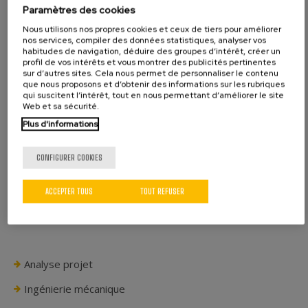
Paramètres des cookies
Notre service d’assistance technique comprend:
Nous utilisons nos propres cookies et ceux de tiers pour améliorer
nos services, compiler des données statistiques, analyser vos
Assistance technique in situ de spécialistes
habitudes de navigation, déduire des groupes d’intérêt, créer un
Service d’assistance directe à distance via router
profil de vos intérêts et vous montrer des publicités pertinentes
sur d’autres sites. Cela nous permet de personnaliser le contenu
Service d’assistance indirecte à distance en se
que nous proposons et d’obtenir des informations sur les rubriques
connectant au PC du client.
qui suscitent l’intérêt, tout en nous permettant d’améliorer le site
Web et sa sécurité.
Assistance téléphonique ou téléservice
Fournitures des pièces de rechange et des pièces
Plus d'informations
d’usure disponibles en stock
Services de maintenance
CONFIGURER COOKIES
Services additionnels de formation
ACCEPTER TOUS
TOUT REFUSER
Analyse projet
Ingénierie mécanique