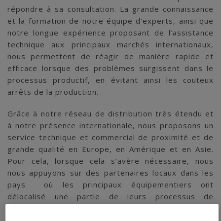
répondre à sa consultation. La grande connaissance
et la formation de notre équipe d’experts, ainsi que
notre longue expérience proposant de l’assistance
technique aux principaux marchés internationaux,
nous permettent de réagir de manière rapide et
efficace lorsque des problèmes surgissent dans le
processus productif, en évitant ainsi les couteux
arrêts de la production.
Grâce à notre réseau de distribution très étendu et
à notre présence internationale, nous proposons un
service technique et commercial de proximité et de
grande qualité en Europe, en Amérique et en Asie.
Pour cela, lorsque cela s’avère nécessaire, nous
nous appuyons sur des partenaires locaux dans les
pays où les principaux équipementiers ont
délocalisé une partie de leurs processus de
production.