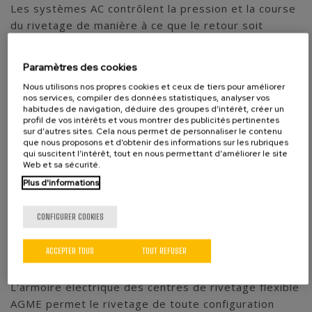
Les systèmes AC contrôlent la pression et la course
du rivetage de manière à ce que le retour soit
effectué à partir d’une valeur saisie
électroniquement, en différenciant les pièces de
Paramètres des cookies
bonne qualité et les pièces défectueuses en fonction
Nous utilisons nos propres cookies et ceux de tiers pour améliorer
des paramètres établis.
nos services, compiler des données statistiques, analyser vos
habitudes de navigation, déduire des groupes d’intérêt, créer un
profil de vos intérêts et vous montrer des publicités pertinentes
- Le
système AC-1
est basé sur la mesure absolue
sur d’autres sites. Cela nous permet de personnaliser le contenu
de la position de la tête. Il mesure la course du
que nous proposons et d’obtenir des informations sur les rubriques
qui suscitent l’intérêt, tout en nous permettant d’améliorer le site
rivetage depuis la position de repos de la machine.
Web et sa sécurité.
- Le
système AC-2,
quant à lui, est basé sur la
Plus d'informations
mesure de la course relative à la surface de
référence et comprend un système flottant qui palpe
CONFIGURER COOKIES
l’ensemble des composants à riveter.
ACCEPTER TOUS
TOUT REFUSER
Armoire des centres de rivetage flexible
L'armoire électrique des centres de rivetage flexible
AGME permet le rivetage de toute configuration