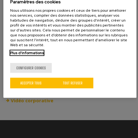
Paramètres des cookies
Capacités
Nous utilisons nos propres cookies et ceux de tiers pour améliorer
nos services, compiler des données statistiques, analyser vos
Présence globale
habitudes de navigation, déduire des groupes d’intérêt, créer un
profil de vos intérêts et vous montrer des publicités pertinentes
Présence internationale
sur d’autres sites. Cela nous permet de personnaliser le contenu
Distributeurs nationaux
que nous proposons et d’obtenir des informations sur les rubriques
qui suscitent l’intérêt, tout en nous permettant d’améliorer le site
Clients
Web et sa sécurité.
Plus d'informations
News
Nouveautés
CONFIGURER COOKIES
Salle de presse
Souscription à la newsletter
ACCEPTER TOUS
TOUT REFUSER
Catalogues
Vidéo corporative