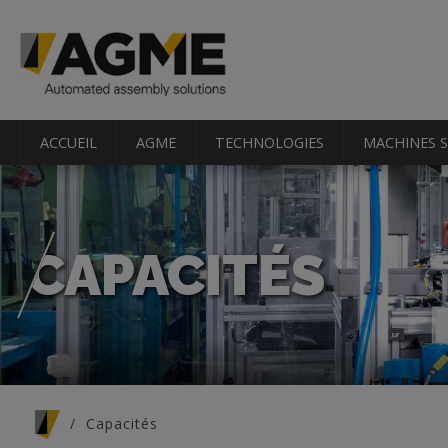
ACCUEIL
AGME
TECHNOLOGIES
MACHINES 
CAPACITÉS
Vous êtes ici
Capacités