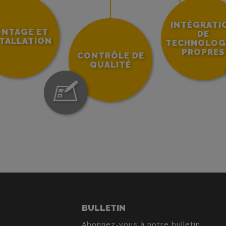
INTÉGRATI
NTAGE ET
DE
STALLATION
TECHNOLOG
PROPRES
CONTRÔLE DE
QUALITÉ
BULLETIN
Abonnez-vous à notre bulletin