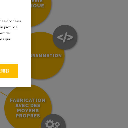
INGÉNIERIE
ÉLECTRIQUE
r des données
n profil de
rmet de
ues qui
4
PROGRAMMATION
EFUSER
FABRICATION
AVEC DES
MOYENS
PROPRES