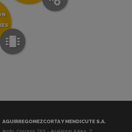
ON
IES
AGUIRREGOMEZCORTA Y MENDICUTE S.A.
Apdo. Correos 263 - Apalategi Kalea, 7,