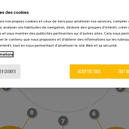
12
2
es des cookies
ons nos propres cookies et ceux de tiers pour améliorer nos services, compile
11
3
s, analyser vos habitudes de navigation, déduire des groupes d’intérêt, créer u
s et vous montrer des publicités pertinentes sur d’autres sites. Cela nous pe
er le contenu que nous proposons et d’obtenir des informations sur les rubriq
EXPÉRIENCE
’intérêt, tout en nous permettant d’améliorer le site Web et sa sécurité.
rmations
10
ER COOKIES
ACCEPTER TOUS
TOUT R
Automated Assembly Solutions
9
5
8
6
7