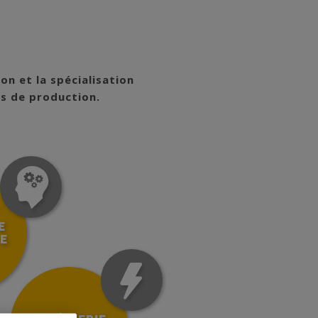
on et la spécialisation
s de production.
E
E