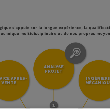
que s’appuie sur la longue expérience, la qualificati
echnique multidisciplinaire et de nos propres moyen
ANALYSE
PROJET
VICE APRÈS-
INGÉNIERI
VENTE
MÉCANIQU
1