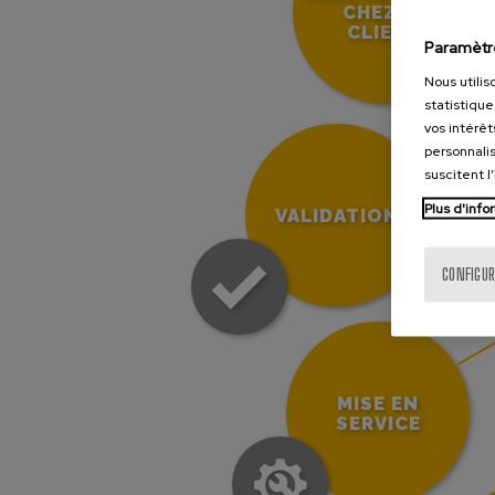
CHEZ LE
CLIENT
Paramètr
Nous utilis
statistique
vos intérêt
personnalis
suscitent l
Plus d'info
VALIDATION
CONFIGUR
MISE EN
SERVICE