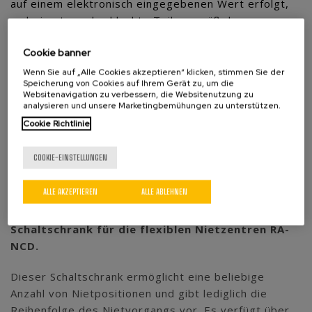
auf einem elektronisch eingegebenen Wert erfolgt,
wobei gute und schlechte Teile gemäß den
festgelegten Parametern unterschieden werden.
Cookie banner
- Das
System AC-1
basiert auf der absoluten
Wenn Sie auf „Alle Cookies akzeptieren“ klicken, stimmen Sie der
Messung der Kopfposition. Es misst den Nietweg ab
Speicherung von Cookies auf Ihrem Gerät zu, um die
Websitenavigation zu verbessern, die Websitenutzung zu
der Ruheposition der Maschine.
analysieren und unsere Marketingbemühungen zu unterstützen.
Cookie Richtlinie
- Das
System AC-2
allerdings basiert auf der
relativen Messung des Wegs auf der
COOKIE-EINSTELLUNGEN
Referenzoberfläche und beinhaltet ein schwebendes
System, das die zu vernietende Komponenteneinheit
ALLE AKZEPTIEREN
ALLE ABLEHNEN
abtastet.
Schaltschrank für die flexiblen Nietzentren RA-
NCD.
Dieser Schaltschrank ermöglicht eine beliebige
Anzahl von Nietpositionen und gibt lediglich die
Reihenfolge des Nietvorgangs vor. Es verfügt über