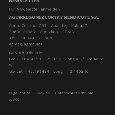
NEWSLETTER
Für Newsletter anmelden
AGUIRREGOMEZCORTA Y MENDICUTE S.A.
Apdo. Correos 263 - Apalategi Kalea, 7,
20600 EIBAR - Gipuzkoa - SPAIN
Tél.
+34 943 121 608
agme@agme.net
GPS-Koordinaten
GMS Lat = 43° 11' 29.3" N ; Long = 2° 26' 46.5"
W
GD Lat = 43.191484 ; Long = -2.446240
Legal notice
Cookies
Datenschutzrichtlinie