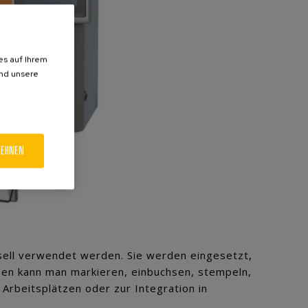
es auf Ihrem
und unsere
LEHNEN
ell verwendet werden. Sie werden eingesetzt,
ssen kann man markieren, einbuchsen, stempeln,
Arbeitsplätzen oder zur Integration in