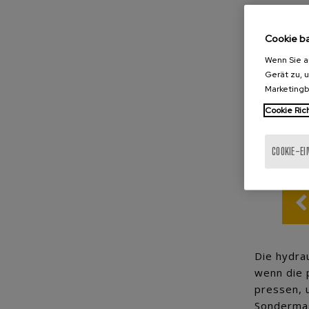
Cookie b
Wenn Sie a
Gerät zu, 
Marketing
Cookie Rich
COOKIE-E
Die hydra
wenn die 
pressen, 
Sondermas