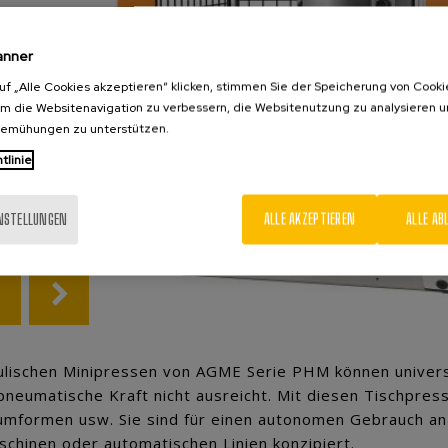
anner
uf „Alle Cookies akzeptieren“ klicken, stimmen Sie der Speicherung von Cooki
um die Websitenavigation zu verbessern, die Websitenutzung zu analysieren 
bemühungen zu unterstützen.
tlinie
INSTELLUNGEN
ALLE AKZEPTIEREN
ALLE AB
ulischen Minipressen von AGME Serie PHM können univers
pneumatische Kraft nicht ausreicht. Mit diesen Tischpre
umformen usw. Sie sind für einen autonomen Gebrauch an 
chinen oder automatischen Linien konzipiert.