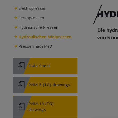
Elektropressen
HYD
Servopressen
Hydraulische Pressen
Die hydr
Hydraulischen Minipressen
von 5 un
Pressen nach Maβ
Data Sheet
PHM-5 (TG) drawings
PHM-10 (TG)
drawings