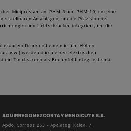
scher Minipressen an: PHM-5 und PHM-10, um eine
 verstellbaren Anschlägen, um die Präzision der
richtungen und Lichtschranken integriert, um die
gulierbarem Druck und einem in fünf Höhen
odus usw.) werden durch einen elektrischen
d ein Touchscreen als Bedienfeld integriert sind.
AGUIRREGOMEZCORTA Y MENDICUTE S.A.
Apdo. Correos 263 - Apalategi Kalea, 7,