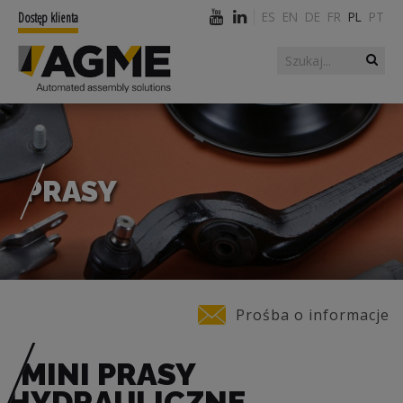
ES
EN
DE
FR
PL
PT
Dostęp klienta
Szukaj
Formularz
wyszukiwania
PRASY
Jesteś tutaj
Prośba o informacje
MINI PRASY
HYDRAULICZNE