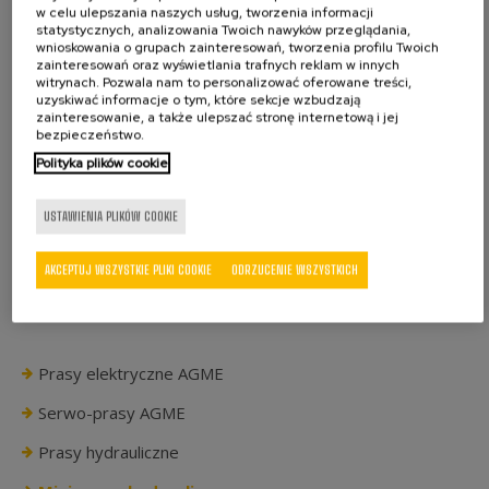
w celu ulepszania naszych usług, tworzenia informacji
bezpieczeństwa pracy operatora.
statystycznych, analizowania Twoich nawyków przeglądania,
wnioskowania o grupach zainteresowań, tworzenia profilu Twoich
zainteresowań oraz wyświetlania trafnych reklam w innych
Każda prasa posiada zespół hydrauliczny z regulacją
witrynach. Pozwala nam to personalizować oferowane treści,
ciśnienia oraz siłownik z pięciostopniową regulacją
uzyskiwać informacje o tym, które sekcje wzbudzają
zainteresowanie, a także ulepszać stronę internetową i jej
wysokości. Wszystkie parametry robocze (czas, tryb
bezpieczeństwo.
itd.) są kontrolowane i monitorowane przez
Polityka plików cookie
umieszczony w szafie elektrycznej sterownik PLC
firmy Siemens i pulpit sterowniczy z ekranem
USTAWIENIA PLIKÓW COOKIE
dotykowym.
AKCEPTUJ WSZYSTKIE PLIKI COOKIE
ODRZUCENIE WSZYSTKICH
Prasy elektryczne AGME
Serwo-prasy AGME
Prasy hydrauliczne