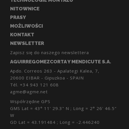
TECHNOLOGIE MONTAŻU
NITOWNICE
PRASY
MOŻLIWOŚCI
KONTAKT
NEWSLETTER
Zapisz się do naszego newslettera
AGUIRREGOMEZCORTA Y MENDICUTE S.A.
Apdo. Correos 263 - Apalategi Kalea, 7,
20600 EIBAR - Gipuzkoa - SPAIN
Tél.
+34 943 121 608
agme@agme.net
Współrzędne GPS
GMS Lat = 43° 11' 29.3" N ; Long = 2° 26' 46.5"
W
GD Lat = 43.191484 ; Long = -2.446240