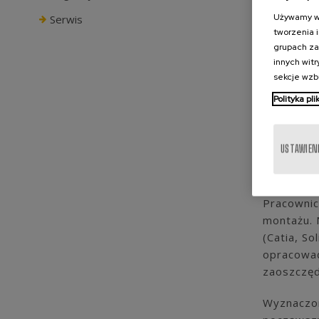
Używamy wł
Serwis
tworzenia 
grupach za
innych wit
sekcje wzb
Polityka pl
USTAWIENI
Pracownic
montażu. 
(Catia, S
opracowa
zaoszczęd
Wyznaczon