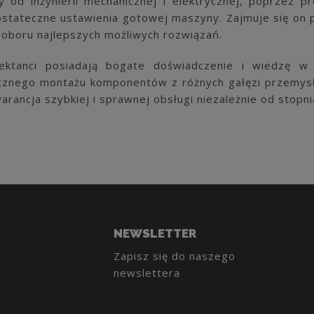
 od inżynierii mechanicznej i elektrycznej, poprzez pr
ostateczne ustawienia gotowej maszyny. Zajmuje się on 
doboru najlepszych możliwych rozwiązań.
jektanci posiadają bogate doświadczenie i wiedzę w
znego montażu komponentów z różnych gałęzi przemysł
rancja szybkiej i sprawnej obsługi niezależnie od stopni
NEWSLETTER
Zapisz się do naszego
newslettera