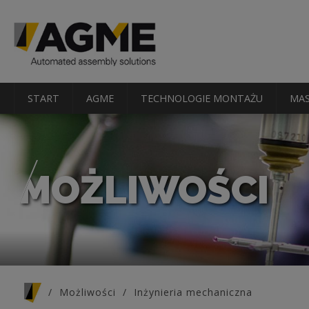
START
AGME
TECHNOLOGIE MONTAŻU
MAS
MOŻLIWOŚCI
Jesteś tutaj
Możliwości
Inżynieria mechaniczna