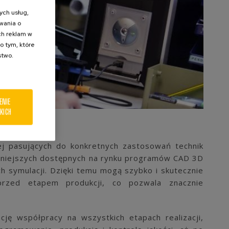
ych usług,
wania o
ch reklam w
o tym, które
stwo.
ENIE
KICH
iej pasujących do konkretnych zastosowań technik
eśniejszych dostępnych na rynku programów CAD 3D
ch symulacji. Dzięki temu mogą szybko i skutecznie
 przed etapem produkcji, co pozwala znacznie
ję współpracy na wszystkich etapach realizacji,