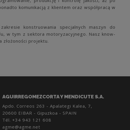
ogramowanie, produkcję i kontrolę jakości, aż po
ponadto komunikacją z klientem oraz współpracą w
 zakresie konstruowania specjalnych maszyn do
u, w tym z sektora motoryzacyjnego. Nasz know-
a złożoności projektu.
AGUIRREGOMEZCORTA Y MENDICUTE S.A.
Apdo. Correos 263 - Apalategi Kalea, 7,
20600 EIBAR - Gipuzkoa - SPAIN
Tél.
+34 943 121 608
agme@agme.net