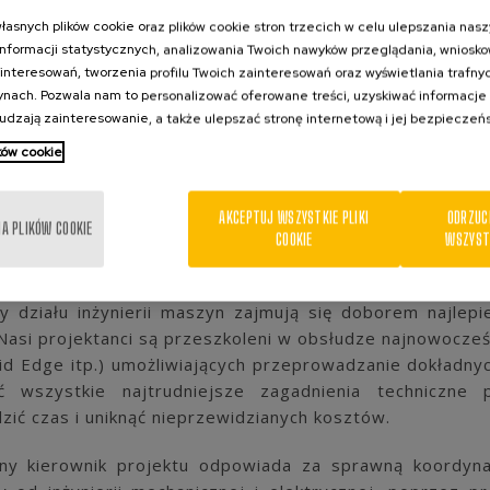
asnych plików cookie oraz plików cookie stron trzecich w celu ulepszania nasz
informacji statystycznych, analizowania Twoich nawyków przeglądania, wniosko
interesowań, tworzenia profilu Twoich zainteresowań oraz wyświetlania trafny
rynach. Pozwala nam to personalizować oferowane treści, uzyskiwać informacje 
udzają zainteresowanie, a także ulepszać stronę internetową i jej bezpieczeń
ików cookie
AKCEPTUJ WSZYSTKIE PLIKI
ODRZUC
A PLIKÓW COOKIE
COOKIE
WSZYST
y działu inżynierii maszyn zajmują się doborem najlep
Nasi projektanci są przeszkoleni w obsłudze najnowocz
olid Edge itp.) umożliwiających przeprowadzanie dokładny
ć wszystkie najtrudniejsze zagadnienia techniczne
zić czas i uniknąć nieprzewidzianych kosztów.
y kierownik projektu odpowiada za sprawną koordynac