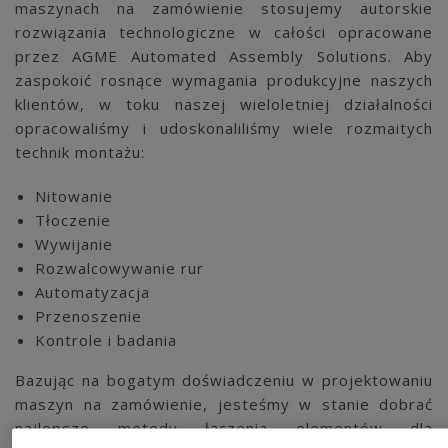
maszynach na zamówienie stosujemy autorskie
rozwiązania technologiczne w całości opracowane
przez AGME Automated Assembly Solutions. Aby
zaspokoić rosnące wymagania produkcyjne naszych
klientów, w toku naszej wieloletniej działalności
opracowaliśmy i udoskonaliliśmy wiele rozmaitych
technik montażu:
Nitowanie
Tłoczenie
Wywijanie
Rozwalcowywanie rur
Automatyzacja
Przenoszenie
Kontrole i badania
Bazując na bogatym doświadczeniu w projektowaniu
maszyn na zamówienie, jesteśmy w stanie dobrać
najlepsze metody łączenia elementów dla