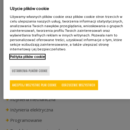
praktycznie każdego procesu produkcji i dowolnego
typu wyrobu. W miarę potrzeby bez obaw czerpiemy
Użycie plików cookie
też z wielu innych technologii opracowanych przez
Używamy własnych plików cookie oraz plików cookie stron trzecich w
celu ulepszania naszych usług, tworzenia informacji statystycznych,
naszych doświadczonych partnerów oferujących
analizowania Twoich nawyków przeglądania, wnioskowania o grupach
sprawdzone rozwiązania w zakresie robotyki,
zainteresowań, tworzenia profilu Twoich zainteresowań oraz
wyświetlania trafnych reklam w innych witrynach. Pozwala nam to
toxowania, przykręcania, ultradźwięków, zgrzewania,
personalizować oferowane treści, uzyskiwać informacje o tym, które
smarowania, znakowania, etykietowania, cięcia
sekcje wzbudzają zainteresowanie, a także ulepszać stronę
internetową i jej bezpieczeństwo.
laserowego itd.
Polityka plików cookie
USTAWIENIA PLIKÓW COOKIE
AKCEPTUJ WSZYSTKIE PLIKI COOKIE
ODRZUCENIE WSZYSTKICH
Analiza projektu
Inżynieria mechaniczna
Inżynieria elektryczna
Programowanie