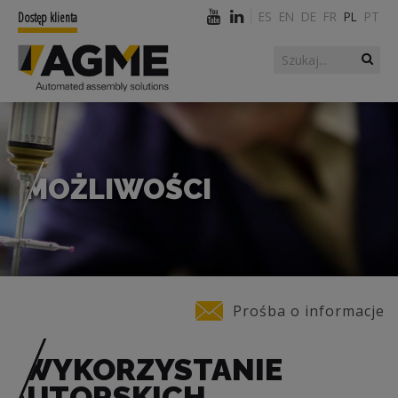
ES
EN
DE
FR
PL
PT
Dostęp klienta
Szukaj
Formularz
wyszukiwania
MOŻLIWOŚCI
Jesteś tutaj
Prośba o informacje
WYKORZYSTANIE
AUTORSKICH