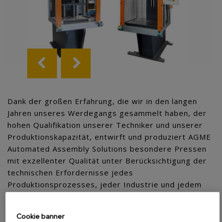
Dank der großen Erfahrung, die wir in den langen
Jahren unseres Werdegangs gesammelt haben, der
hohen Qualifikation unserer Techniker und unserer
Produktionskapazität, entwirft und produziert AGME
Automated Assembly Solutions besondere Pressen
mit exzellenter Qualität unter Berücksichtigung der
technischen Erfordernisse jedes
Produktionsprozesses, jeder Industrie und jedem
Komponententyps.
Cookie banner
Diese Anpassungen nach Maß können aus Folgendem