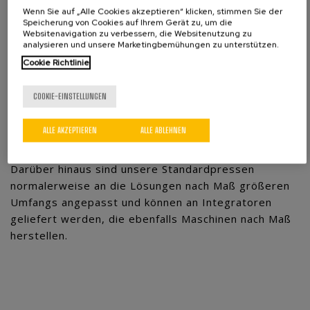
bestehen:
Wenn Sie auf „Alle Cookies akzeptieren“ klicken, stimmen Sie der
Speicherung von Cookies auf Ihrem Gerät zu, um die
Websitenavigation zu verbessern, die Websitenutzung zu
Dimensional, in Bezug auf die verfügbaren Räume,
analysieren und unsere Marketingbemühungen zu unterstützen.
Höhen, Schwanenhälse und Bahn.
Cookie Richtlinie
Strukturell wie doppelte Ständer, vier Säulen,
zusätzliche Führungen und Verteilerplatte.
COOKIE-EINSTELLUNGEN
Funktional als Integration des
Qualitätssicherungssystems, Anzeigen,
ALLE AKZEPTIEREN
ALLE ABLEHNEN
Datenerfassung u.v.m.
Darüber hinaus sind unsere Standardpressen
normalerweise an die Lösungen nach Maß größeren
Umfangs angepasst und können an Integratoren
geliefert werden, die ebenfalls Maschinen nach Maß
herstellen.