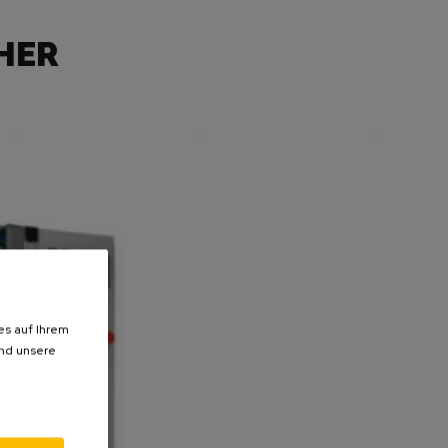
ER K
es auf Ihrem
und unsere