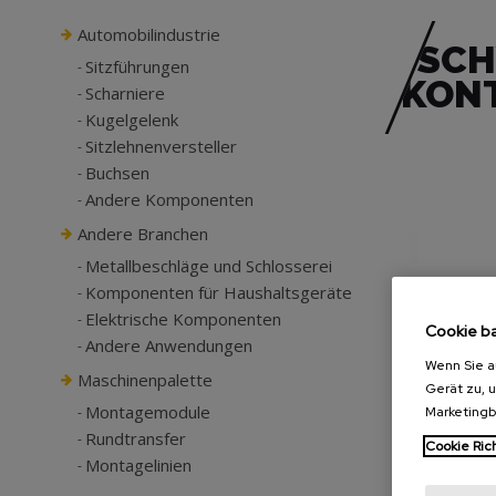
Automobilindustrie
SCH
Sitzführungen
ONT
Scharniere
Kugelgelenk
Sitzlehnenversteller
Buchsen
Andere Komponenten
Andere Branchen
Metallbeschläge und Schlosserei
Komponenten für Haushaltsgeräte
Elektrische Komponenten
Cookie b
Andere Anwendungen
Wenn Sie a
Maschinenpalette
Gerät zu, 
Montagemodule
Marketing
Rundtransfer
Cookie Rich
Montagelinien