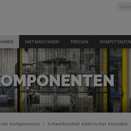
Suchf
Suche
HINEN
NIETMASCHINEN
PRESSEN
KOMPETENZEN
 KOMPONENTEN
ische Komponenten
Schweißeinheit elektrischer Kontakte