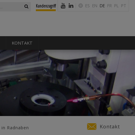
ormular
ES
EN
DE
FR
PL
PT
Kundenzugriff
KONTAKT
Kontakt
 in Radnaben