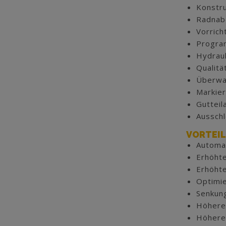
Konstru
Radnab
Vorric
Progra
Hydrau
Qualitä
Überwac
Markier
Gutteil
Ausschl
VORTEIL
Automa
Erhöhte
Erhöhte
Optimi
Senkung
Höhere 
Höhere 