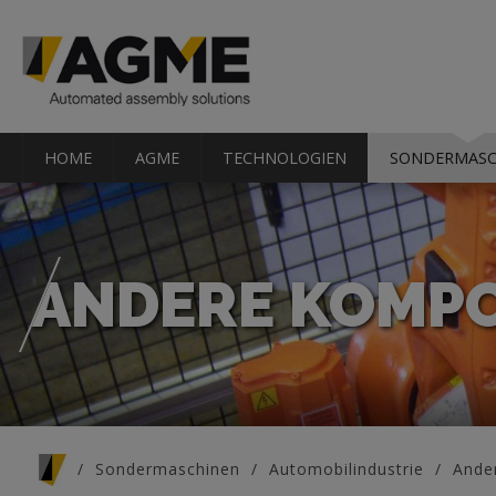
HOME
AGME
TECHNOLOGIEN
SONDERMASC
ANDERE KOMP
Sie sind hier
Sondermaschinen
Automobilindustrie
Ande