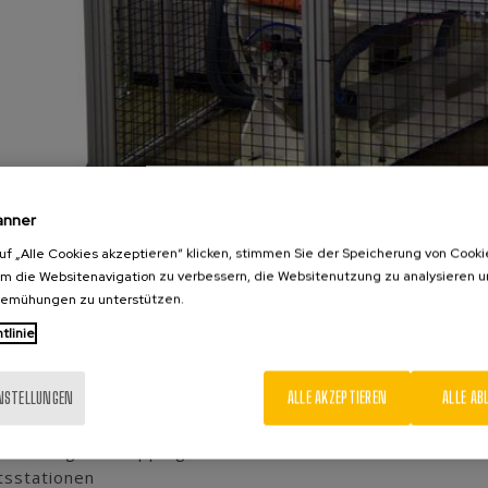
anner
uf „Alle Cookies akzeptieren“ klicken, stimmen Sie der Speicherung von Cooki
um die Websitenavigation zu verbessern, die Websitenutzung zu analysieren 
bemühungen zu unterstützen.
tlinie
REN
isches Einsetzen von Schrauben in Radnaben
INSTELLUNGEN
ALLE AKZEPTIEREN
ALLE AB
LOGIE
tische Schraubenzuführung
handling mit Doppelgreifer
tsstationen