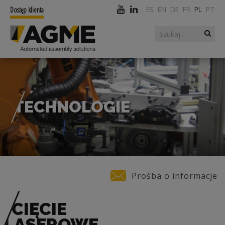
ES
EN
DE
FR
PL
PT
Dostęp klienta
Szukaj
Formularz
wyszukiwania
TECHNOLOGIE
Jesteś tutaj
Prośba o informacje
CIĘCIE
LASEROWE