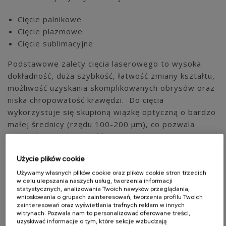
Cięcie palnikowe
Cięcie plazmowe
Cięcie sublimacyjne
Podstawowe zalety cięcia laserowego to wysoka
dokładność, duża szybkość, łatwość zmiany kształtu,
możliwość uzyskania skomplikowanych obrysów oraz
niska chropowatość krawędzi. Do cięcia
wykorzystuje się skupioną wiązkę optyczną o bardzo
małej średnicy (rzędu 100-200 µm), co pozwala
uzyskać wysoką gęstość energii, która umożliwia
topienie materiału.
Użycie plików cookie
Naszym najważniejszym partnerem w tej dziedzinie
Używamy własnych plików cookie oraz plików cookie stron trzecich
w celu ulepszania naszych usług, tworzenia informacji
jest światowy lider w cięciu laserowym – firma Rofin
statystycznych, analizowania Twoich nawyków przeglądania,
Baasel.
wnioskowania o grupach zainteresowań, tworzenia profilu Twoich
zainteresowań oraz wyświetlania trafnych reklam w innych
witrynach. Pozwala nam to personalizować oferowane treści,
uzyskiwać informacje o tym, które sekcje wzbudzają