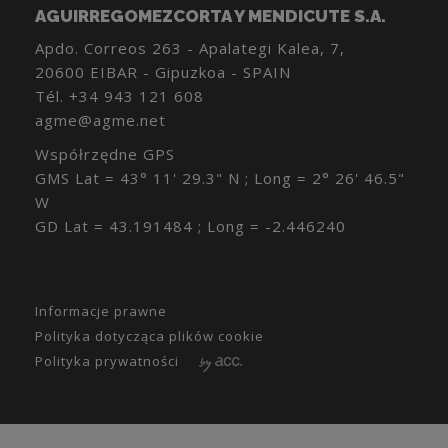
AGUIRREGOMEZCORTA Y MENDICUTE S.A.
Apdo. Correos 263 - Apalategi Kalea, 7,
20600 EIBAR - Gipuzkoa - SPAIN
Tél.
+34 943 121 608
agme@agme.net
Współrzędne GPS
GMS Lat = 43° 11' 29.3" N ; Long = 2° 26' 46.5"
W
GD Lat = 43.191484 ; Long = -2.446240
Informacje prawne
Polityka dotycząca plików cookie
Polityka prywatności