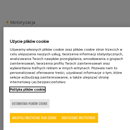
Motoryzacja
Prowadnice
Zawiasy
Użycie plików cookie
Przeguby
Używamy własnych plików cookie oraz plików cookie stron trzecich w
Mechanizmy odchylania oparć
celu ulepszania naszych usług, tworzenia informacji statystycznych,
Tuleje
analizowania Twoich nawyków przeglądania, wnioskowania o grupach
zainteresowań, tworzenia profilu Twoich zainteresowań oraz
Inne komponenty
wyświetlania trafnych reklam w innych witrynach. Pozwala nam to
personalizować oferowane treści, uzyskiwać informacje o tym, które
Inne branże
sekcje wzbudzają zainteresowanie, a także ulepszać stronę
internetową i jej bezpieczeństwo.
Okucia i wyroby ślusarskie
Elementy urządzeń AGD
Polityka plików cookie
Elementy elektryczne
Inne branże
USTAWIENIA PLIKÓW COOKIE
Rodzaje maszyn
AKCEPTUJ WSZYSTKIE PLIKI COOKIE
ODRZUCENIE WSZYSTKICH
Moduły do montażu
Przenośniki obrotowe