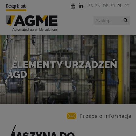
ES
EN
DE
FR
PL
PT
Dostęp klienta
Szukaj
Formularz
wyszukiwania
ELEMENTY URZĄDZEŃ
AGD
Jesteś tutaj
Prośba o informacje