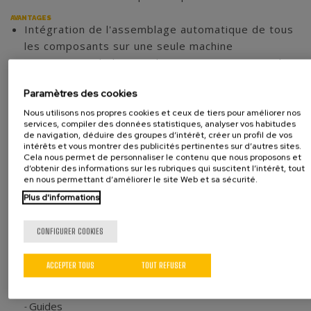
AVANTAGES
Intégration de l'assemblage automatique de tous
les composants sur une seule machine
Minimisation de l'erreur humaine pour garantir la
qualité finale
Paramètres des cookies
Automatisation des processus permettant
d'optimiser les temps de production
Nous utilisons nos propres cookies et ceux de tiers pour améliorer nos
services, compiler des données statistiques, analyser vos habitudes
Amélioration de l'efficacité et de la productivité
de navigation, déduire des groupes d’intérêt, créer un profil de vos
des processus
intérêts et vous montrer des publicités pertinentes sur d’autres sites.
Cela nous permet de personnaliser le contenu que nous proposons et
Machine robuste et compacte qui permet
d’obtenir des informations sur les rubriques qui suscitent l’intérêt, tout
d'économiser de l'espace au sol
en nous permettant d’améliorer le site Web et sa sécurité.
Machine flexible adaptée à différents modèles
Plus d'informations
CONFIGURER COOKIES
ACCEPTER TOUS
TOUT REFUSER
Automobile
Guides