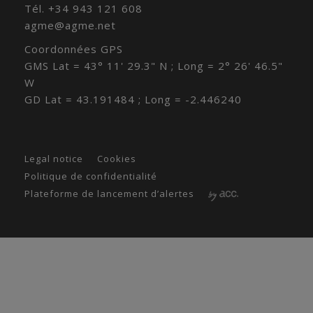
Tél.
+34 943 121 608
agme@agme.net
Coordonnées GPS
GMS Lat = 43° 11' 29.3" N ; Long = 2° 26' 46.5"
W
GD Lat = 43.191484 ; Long = -2.446240
Legal notice
Cookies
Politique de confidentialité
Plateforme de lancement d’alertes