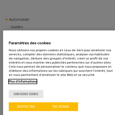
Automobile
Guides
Charnières
Rotules
Paramètres des cookies
Mécanismes d´inclinaison
Nous utilisons nos propres cookies et ceux de tiers pour améliorer nos
Bagues
services, compiler des données statistiques, analyser vos habitudes
Autres composants
de navigation, déduire des groupes d’intérêt, créer un profil de vos
intérêts et vous montrer des publicités pertinentes sur d’autres sites.
Autres secteurs
Cela nous permet de personnaliser le contenu que nous proposons et
d’obtenir des informations sur les rubriques qui suscitent l’intérêt, tout
Serrurerie et ferrures
en nous permettant d’améliorer le site Web et sa sécurité.
Composants d'électroménagers
Plus d'informations
Composants électriques
Autres industries
CONFIGURER COOKIES
Gamme de machines
Modules d'assemblage
ACCEPTER TOUS
TOUT REFUSER
Transferts rotatives