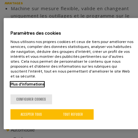
AVANTAGES
Machine sur mesure flexible, valide en changeant
uniquement les outillages et le programme sur le
panneau de contrôle.
Intégration des processus d'assemblage, de
Paramètres des cookies
lubrification, de contrôle et de marquage de 4
Nous utilisons nos propres cookies et ceux de tiers pour améliorer nos
modèles différents sur une seule machine.
services, compiler des données statistiques, analyser vos habitudes
de navigation, déduire des groupes d’intérêt, créer un profil de vos
Système de contrôle de la force et de la course
intérêts et vous montrer des publicités pertinentes sur d’autres
pour garantir la qualité finale.
sites. Cela nous permet de personnaliser le contenu que nous
proposons et d’obtenir des informations sur les rubriques qui
Optimisation des processus de production
suscitent l’intérêt, tout en nous permettant d’améliorer le site Web
Machine automatique robuste et compacte
et sa sécurité.
permettant d'économiser de l'espace dans
Plus d'informations
l'atelier
CONFIGURER COOKIES
ACCEPTER TOUS
TOUT REFUSER
Automobile