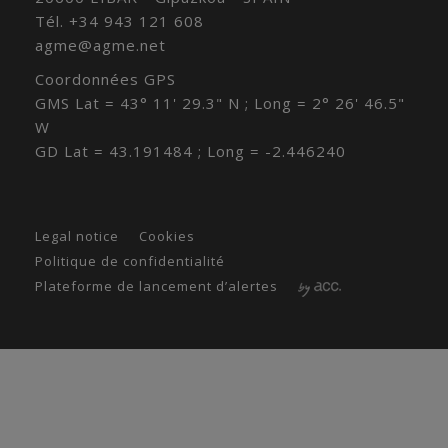
Tél.
+34 943 121 608
agme@agme.net
Coordonnées GPS
GMS Lat = 43° 11' 29.3" N ; Long = 2° 26' 46.5"
W
GD Lat = 43.191484 ; Long = -2.446240
Legal notice
Cookies
Politique de confidentialité
Plateforme de lancement d’alertes