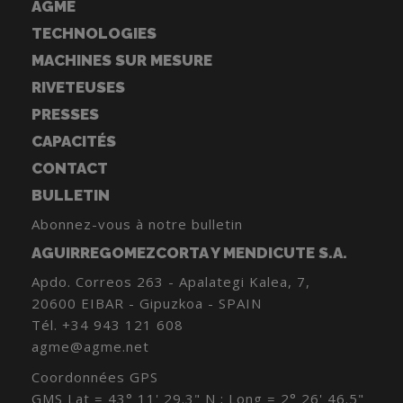
AGME
TECHNOLOGIES
MACHINES SUR MESURE
RIVETEUSES
PRESSES
CAPACITÉS
CONTACT
BULLETIN
Abonnez-vous à notre bulletin
AGUIRREGOMEZCORTA Y MENDICUTE S.A.
Apdo. Correos 263 - Apalategi Kalea, 7,
20600 EIBAR - Gipuzkoa - SPAIN
Tél.
+34 943 121 608
agme@agme.net
Coordonnées GPS
GMS Lat = 43° 11' 29.3" N ; Long = 2° 26' 46.5"