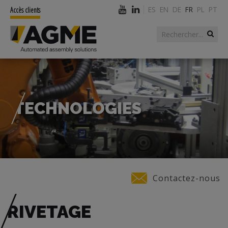
ES
EN
DE
FR
PL
PT
Accès clients
Rechercher
Formulaire de
recherche
TECHNOLOGIES
Vous êtes ici
Contactez-nous
RIVETAGE