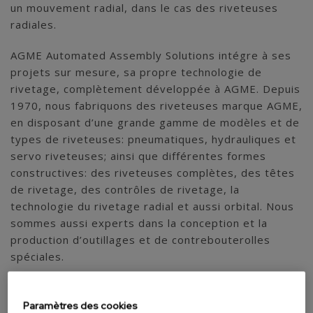
un mouvement radial, dans le cas des riveteuses
radiales.
AGME Automated Assembly Solutions intégre à ses
projets sur mesure, sa propre technologie de
rivetage, complètement développée à AGME. Depuis
1970, nous fabriquons des riveteuses marque AGME,
en disposant d’une grande gamme de modèles et de
types de riveteuses: pneumatiques, hydrauliques et
servo riveteuses; ainsi que différentes formes
constructives: des riveteuses complètes, des têtes
de rivetage, des contrôles de rivetage, la
technologie du rivetage radial et aussi orbital. Nous
sommes aussi experts dans la conception et la
production d’outillages et de contrebouterolles
spéciales.
Le rivetage radial est un système dont la philosophie
de travail se base sur le mouvement planétaire qui
Paramètres des cookies