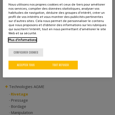
permet d’obtenir une tête à haute résistance de par
Nous utilisons nos propres cookies et ceux de tiers pour améliorer
nos services, compiler des données statistiques, analyser vos
sa formation progressive, avec une distribution
habitudes de navigation, déduire des groupes d’intérêt, créer un
adéquate des fibres qui fluent dans trois directions.
profil de vos intérêts et vous montrer des publicités pertinentes
sur d’autres sites. Cela nous permet de personnaliser le contenu
Toute machine de rivetage a des dimensions et des
que nous proposons et d’obtenir des informations sur les rubriques
coûts très inférieurs par rapport à d’autres
qui suscitent l’intérêt, tout en nous permettant d’améliorer le site
Web et sa sécurité.
méthodes traditionnelles, comme une presse à
action directe, dans la mesure où les forces de
Plus d'informations
déformation nécessaires lorsque l’on utilise une
riveteuse sont inférieures d’environ 80%.
CONFIGURER COOKIES
ACCEPTER TOUS
TOUT REFUSER
Technologies AGME
Rivetage
Pressage
Bordage
Manipulation