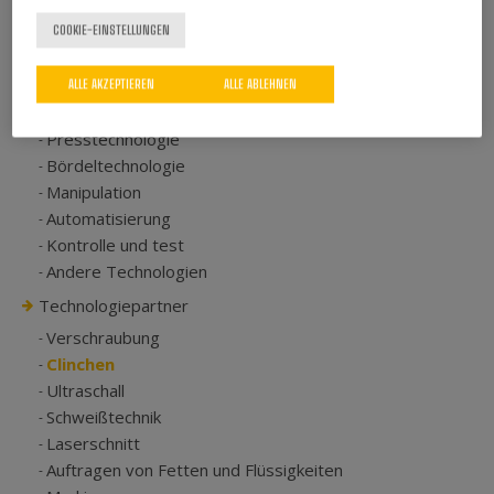
COOKIE-EINSTELLUNGEN
Eigene Technologien
ALLE AKZEPTIEREN
ALLE ABLEHNEN
Niettechnologie
Presstechnologie
Bördeltechnologie
Manipulation
Automatisierung
Kontrolle und test
Andere Technologien
Technologiepartner
Verschraubung
Clinchen
Ultraschall
Schweißtechnik
Laserschnitt
Auftragen von Fetten und Flüssigkeiten