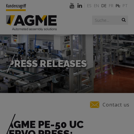
ES
EN
DE
FR
PL
PT
Kundenzugriff
Suchformular
Suche
PRESS RELEASES
Sie sind hier
Contact us
AGME PE-50 UC
SERVO PRESS: