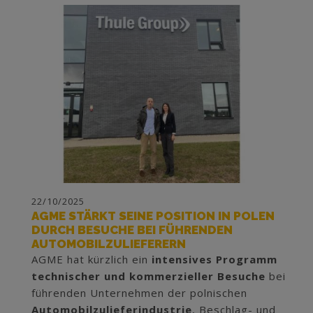
22/10/2025
AGME STÄRKT SEINE POSITION IN POLEN
DURCH BESUCHE BEI FÜHRENDEN
AUTOMOBILZULIEFERERN
AGME hat kürzlich ein
intensives Programm
technischer und kommerzieller Besuche
bei
führenden Unternehmen der polnischen
Automobilzulieferindustrie
, Beschlag- und