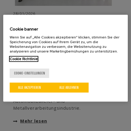
28/01/2026
AGME ERWEITERT SEINE PRÄSENZ IN
LATEINAMERIKA MIT EINEM NEUEN PARTNER
Cookie banner
IN BRASILIEN
AGME baut seine internationale Präsenz weiter
Wenn Sie auf „Alle Cookies akzeptieren“ klicken, stimmen Sie der
Speicherung von Cookies auf Ihrem Gerät zu, um die
aus und ernennt
Aumaqrs
zum neuen
Websitenavigation zu verbessern, die Websitenutzung zu
technischen und kommerziellen Partner in
analysieren und unsere Marketingbemühungen zu unterstützen.
Brasilien. Durch diese Zusammenarbeit wird
Cookie Richtlinie
das Portfolio von AGME an industriellen
Nietmaschinen, elektrischen Pressen und
COOKIE-EINSTELLUNGEN
hydraulischen Pressen,
einem der wichtigsten
Produktionsstandorte Südamerikas
ALLE AKZEPTIEREN
ALLE ABLEHNEN
nähergebracht – insbesondere für die
Automobilzuliefer- und
Metallverarbeitungsindustrie.
Mehr lesen