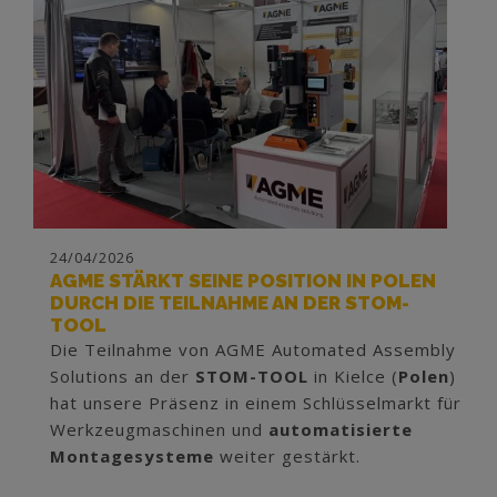
24/04/2026
AGME STÄRKT SEINE POSITION IN POLEN
DURCH DIE TEILNAHME AN DER STOM-
TOOL
Die Teilnahme von AGME Automated Assembly
Solutions an der
STOM-TOOL
in Kielce (
Polen
)
hat unsere Präsenz in einem Schlüsselmarkt für
Werkzeugmaschinen und
automatisierte
Montagesysteme
weiter gestärkt.