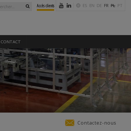
laire de
ercher
ES
EN
DE
FR
PL
PT
Accès clients
erche
CONTACT
Contactez-nous