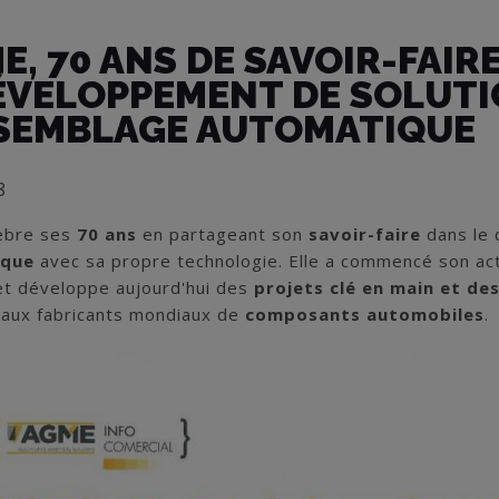
E, 70 ANS DE SAVOIR-FAIR
ÉVELOPPEMENT DE SOLUT
SEMBLAGE AUTOMATIQUE
8
èbre ses
70 ans
en partageant son
savoir-faire
dans le
ique
avec sa propre technologie. Elle a commencé son act
et développe aujourd'hui des
projets clé en main et de
ipaux fabricants mondiaux de
composants automobiles
.