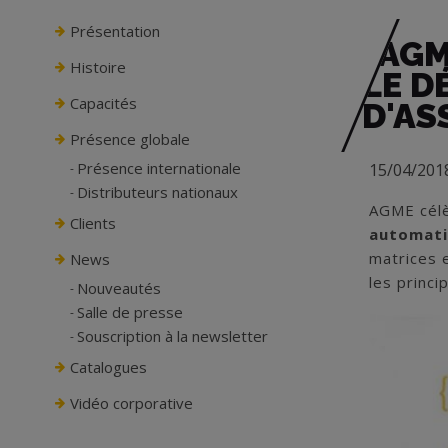
Présentation
AGM
Histoire
LE D
Capacités
D'AS
Présence globale
Présence internationale
15/04/201
Distributeurs nationaux
AGME cél
Clients
automat
matrices 
News
les princ
Nouveautés
Salle de presse
Souscription à la newsletter
Catalogues
Vidéo corporative