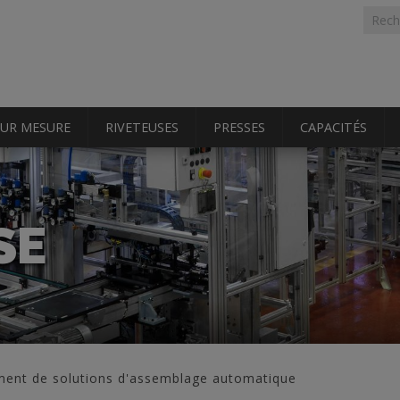
Formu
Rech
rech
SUR MESURE
RIVETEUSES
PRESSES
CAPACITÉS
SE
ement de solutions d'assemblage automatique