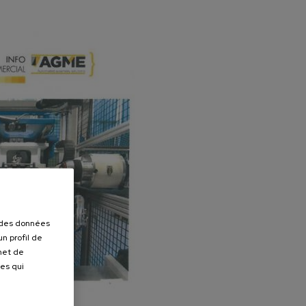
r des données
n profil de
rmet de
ues qui