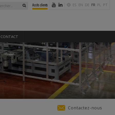
laire de
ercher
ES
EN
DE
FR
PL
PT
Accès clients
erche
CONTACT
Contactez-nous