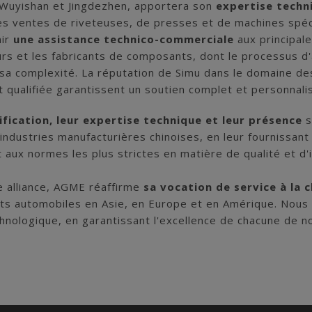
Wuyishan et Jingdezhen, apportera son
expertise techn
les ventes de riveteuses, de presses et de machines spé
nir
une assistance technico-commerciale
aux principal
urs et les fabricants de composants, dont le processus d
 sa complexité. La réputation de Simu dans le domaine de
qualifiée garantissent un soutien complet et personnalisé
ification, leur expertise technique et leur présence
s
 industries manufacturières chinoises, en leur fournissa
aux normes les plus strictes en matière de qualité et d'
e alliance, AGME réaffirme
sa vocation de service à la c
s automobiles en Asie, en Europe et en Amérique. Nous 
chnologique, en garantissant l'excellence de chacune de n