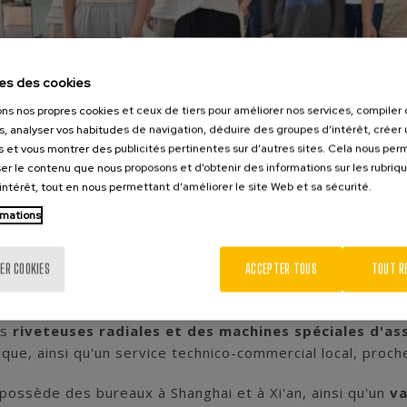
es des cookies
ons nos propres cookies et ceux de tiers pour améliorer nos services, compile
s, analyser vos habitudes de navigation, déduire des groupes d’intérêt, créer u
s et vous montrer des publicités pertinentes sur d’autres sites. Cela nous pe
er le contenu que nous proposons et d’obtenir des informations sur les rubriq
’intérêt, tout en nous permettant d’améliorer le site Web et sa sécurité.
rmations
ER COOKIES
ACCEPTER TOUS
TOUT R
s le plaisir d'annoncer la nomination de
Simu
comme l'un
ratégique renforce notre engagement à consolider notre 
es
riveteuses radiales et des machines spéciales d'
que, ainsi qu'un service technico-commercial local, proche
possède des bureaux à Shanghai et à Xi'an, ainsi qu'un
va