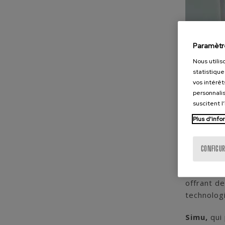
Paramètr
Nous utilis
statistique
vos intérêt
personnalis
suscitent l
Plus d'info
CONFIGUR
Nous avon
accord st
offrant d
technologi
Simu,
qui 