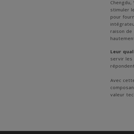
Chengdu, 
stimuler 
pour four
intégrate
raison de
hautement 
Leur qual
servir les
répondent 
Avec cett
composant
valeur te