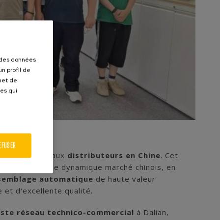
r des données
n profil de
rmet de
ues qui
EFUSER
 de nos nouveaux
distributeurs en Chine
. Cet
présence sur le dynamique marché chinois, en
assemblage automatique
de haute valeur
 et d'excellente qualité.
ste réseau technico-commercial
à Dalian,