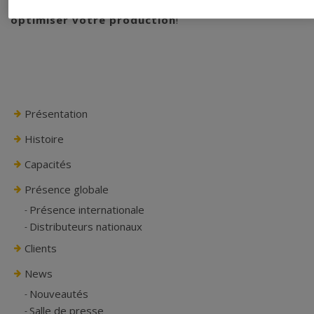
¡Découvrez comment
AGME
peut vous aider
optimiser votre production
!
Présentation
Histoire
Capacités
Présence globale
Présence internationale
Distributeurs nationaux
Clients
News
Nouveautés
Salle de presse