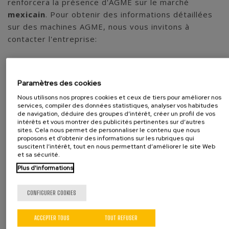
renforcera la présence d'AGME sur le marché
mexicain
. Pour obtenir des informations détaillées
sur des machines AGME, nous vous invitons à
contacter l'entreprise:
Diseño Mecánico para Ensamble y Test S de R.L.
de C.V.
Paramètres des cookies
Peña Colorada 69
Col. Pedro Escobedo, Sección H
Nous utilisons nos propres cookies et ceux de tiers pour améliorer nos
services, compiler des données statistiques, analyser vos habitudes
76246, El Marqués, Querétaro – México
de navigation, déduire des groupes d’intérêt, créer un profil de vos
Tel: +52 442-186-9283
intérêts et vous montrer des publicités pertinentes sur d’autres
sites. Cela nous permet de personnaliser le contenu que nous
email:
andoni.altube@dandc.mx
proposons et d’obtenir des informations sur les rubriques qui
suscitent l’intérêt, tout en nous permettant d’améliorer le site Web
et sa sécurité.
Cette alliance offre aux principaux fabricants et
Plus d'informations
intégrateurs de composants automobiles du
Mexique la possibilité d'accéder à des
solutions de
CONFIGURER COOKIES
pointe et d'améliorer leurs processus
d'assemblage automatique.
ACCEPTER TOUS
TOUT REFUSER