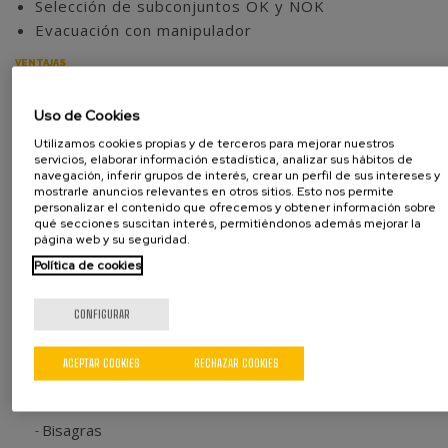
Selección de subconjuntos OK y NOK
Evacuación con manipulador
VENTAJAS
Integración en una única máquina de los procesos
de montaje, engrasado y control de subconjuntos
Uso de Cookies
de rótulas
Utilizamos cookies propias y de terceros para mejorar nuestros
Automatización completa de todos los procesos
servicios, elaborar información estadística, analizar sus hábitos de
salvo la carga manual de las cunas
navegación, inferir grupos de interés, crear un perfil de sus intereses y
mostrarle anuncios relevantes en otros sitios. Esto nos permite
Optimización del proceso de montaje,
personalizar el contenido que ofrecemos y obtener información sobre
minimizando tiempos de ciclo y aumentando la
qué secciones suscitan interés, permitiéndonos además mejorar la
página web y su seguridad.
productividad
Política de cookies
Certificación CE de la máquina
CONFIGURAR
ACEPTAR COOKIES
RECHAZAR COOKIES
Automoción
Bisagras