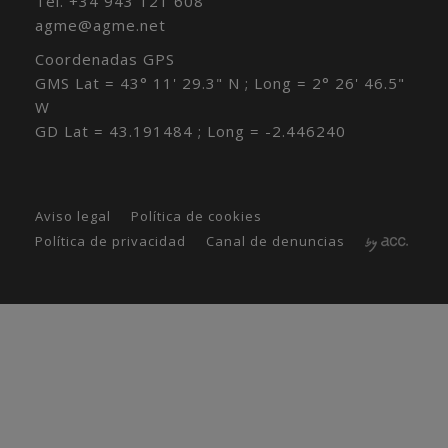
Tél.
+34 943 121 608
agme@agme.net
Coordenadas GPS
GMS Lat = 43° 11' 29.3" N ; Long = 2° 26' 46.5"
W
GD Lat = 43.191484 ; Long = -2.446240
Aviso legal
Política de cookies
Política de privacidad
Canal de denuncias