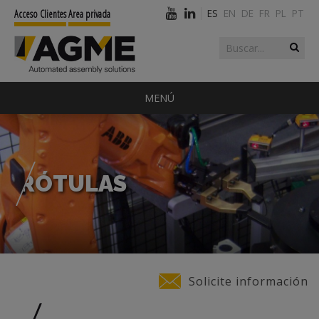
ES
EN
DE
FR
PL
PT
Acceso Clientes
Area privada
Buscar
Formulario de
búsqueda
MENÚ
RÓTULAS
Usted está aquí
Solicite información