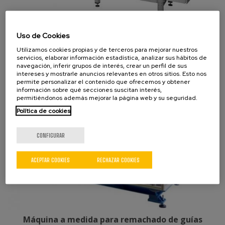
Uso de Cookies
Módulo de ensamblaje y engrasado de guías de
asiento
Utilizamos cookies propias y de terceros para mejorar nuestros
servicios, elaborar información estadística, analizar sus hábitos de
navegación, inferir grupos de interés, crear un perfil de sus
intereses y mostrarle anuncios relevantes en otros sitios. Esto nos
permite personalizar el contenido que ofrecemos y obtener
información sobre qué secciones suscitan interés,
permitiéndonos además mejorar la página web y su seguridad.
Política de cookies
CONFIGURAR
ACEPTAR COOKIES
RECHAZAR COOKIES
Máquina a medida para remachado de guías