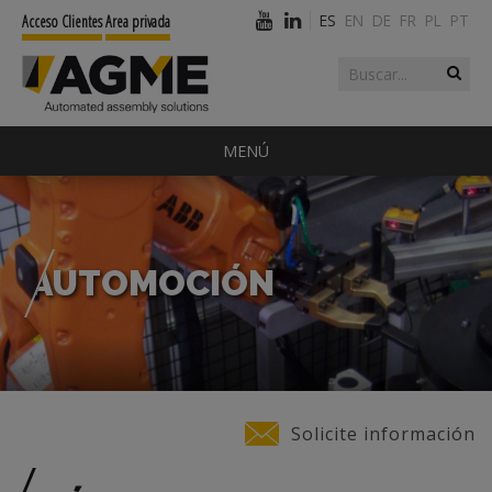
ES
EN
DE
FR
PL
PT
Acceso Clientes
Area privada
Buscar
Formulario de
búsqueda
MENÚ
AUTOMOCIÓN
Usted está aquí
Solicite información