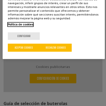
navegación, inferir grupos de interés, crear un perfil de sus
AGME dispone de una amplia gama de remachadoras
intereses y mostrarle anuncios relevantes en otros sitios. Esto nos
permite personalizar el contenido que ofrecemos y obtener
con diferentes prestaciones. En este vídeo le
información sobre qué secciones suscitan interés, permitiéndonos
orientamos sobré como elegir el modelo de
además mejorar la página web y su seguridad.
remachadora más adecuado al proceso que quiere
Política de cookies
realizar. Contáctenos si necesita asesoramiento.
CONFIGURAR
Contenido bloqueado por su
ACEPTAR COOKIES
RECHAZAR COOKIES
configuración de cookies.
Para verlo active:
Cookies publicitarias
CONFIGURACIÓN DE COOKIES
Guía de selección de buterolas