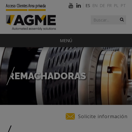
ES
EN
DE
FR
PL
PT
Acceso Clientes
Area privada
Buscar
Formulario de
búsqueda
MENÚ
REMACHADORAS
Usted está aquí
Solicite información