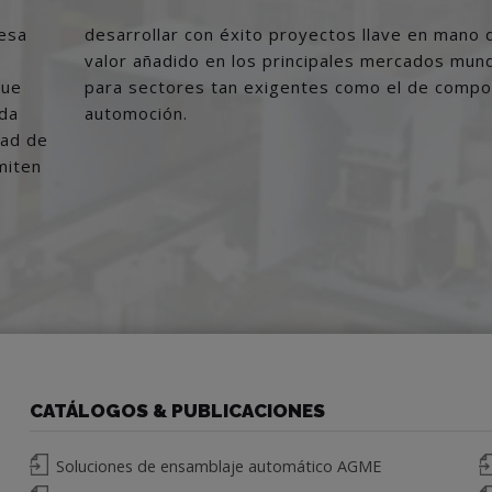
esa
gran
que
 de
ada
automoción.
dad de
miten
CATÁLOGOS & PUBLICACIONES
Soluciones de ensamblaje automático AGME