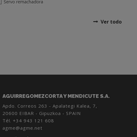
Servo remachadora
Ver todo
AGUIRREGOMEZCORTA Y MENDICUTE S.A.
Apdo. Correos 263 - Apalategi Kalea, 7,
20600 EIBAR - Gipuzkoa - SPAIN
Tél.
+34 943 121 608
agme@agme.net