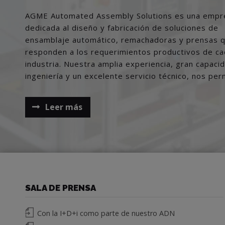
AGME Automated Assembly Solutions es una empr
desarrollar con éxito proyectos llave en mano de 
dedicada al diseño y fabricación de soluciones de
valor añadido en los principales mercados mundiales,
ensamblaje automático, remachadoras y prensas 
para sectores tan exigentes como el de componentes
responden a los requerimientos productivos de c
industria. Nuestra amplia experiencia, gran capaci
ingeniería y un excelente servicio técnico, nos per
Leer más
SALA DE PRENSA
Con la I+D+i como parte de nuestro ADN