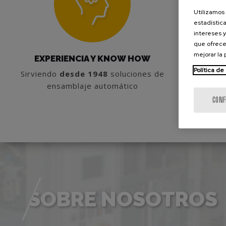
Utilizamos 
estadística
intereses y
que ofrece
mejorar la
EXPERIENCIA Y KNOW HOW
TEC
Política de
Sirviendo
desde 1948
soluciones de
Integraci
ensamblaje automático
en la
CONF
SOBRE NOSOTROS