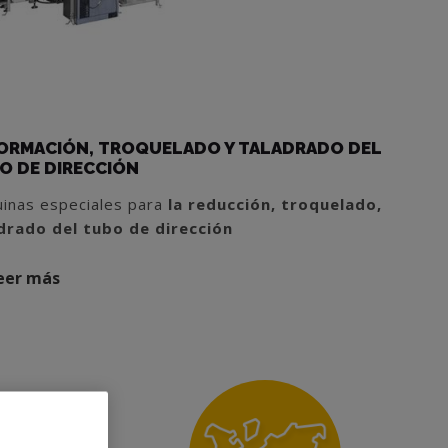
ORMACIÓN, TROQUELADO Y TALADRADO DEL
AMEN SMC 4-BAR
INTENSIFICACIÓN DE LA PRESE
O DE DIRECCIÓN
 MÁQUINAS MÁS
UN NUEVO DISTRIBUIDOR
TE
inas especiales para
la reducción, troquelado,
AGME continúa reforzando su pres
 categoría
"Diseño y
drado del tubo de dirección
con la incorporación de
Prensas y
ar"
eer más
Leer más