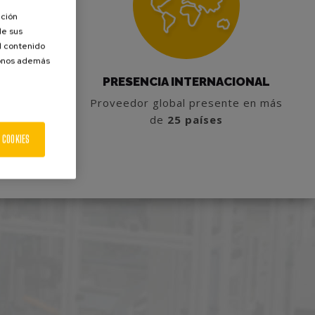
ación
de sus
el contenido
donos además
CCIÓN
PRESENCIA INTERNACIONAL
Proveedor global presente en más
todas las
de
25 países
ión
 COOKIES