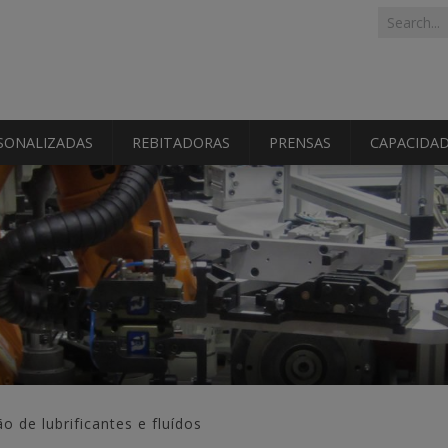
Search f
Search
SONALIZADAS
REBITADORAS
PRENSAS
CAPACIDA
ão de lubrificantes e fluídos