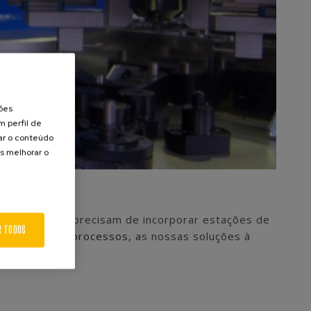
ções
m perfil de
zar o conteúdo
s melhorar o
tas vezes, precisam de incorporar estações de
R TODOS
 a cabo esses processos, a
s nossas soluções à