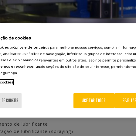
ação de cookies
kies próprios e de terceiros para melhorar nossos serviços, compilar informa
s, analisar seus hábitos de navegação, inferir seus grupos de interesse, criar u
sses e exibir anúncios relevantes em outros sites. Isso nos permite personali
emos e reconhecer quais seções do site são de seu interesse, permitindo-no
 segurança.
 cookies
as de montagem de componentes que desenvolvemos, mui
S DE COOKIES
ACEITAR TODOS
REJEITA
ão ou sistemas de aplicação de outros fluídos. P
ara levar
dem integrar tecnologias t
ão
diversas como:
nto de lubrificante
zação de lubrificante (spraying)