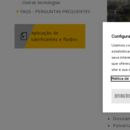
Outras tecnologias
FAQS - PERGUNTAS FREQUENTES
Aplicação de
Configur
lubrificantes e fluídos
Usamos coo
estatística
seus intere
que oferec
site e sua
Politica de
As máquin
DEFINIÇÕE
lubrificaç
medida po
Doseame
Pulveri