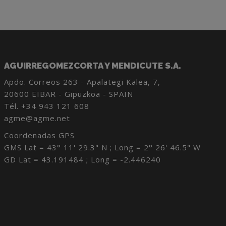
AGUIRREGOMEZCORTA Y MENDICUTE S.A.
Apdo. Correos 263 - Apalategi Kalea, 7,
20600 EIBAR - Gipuzkoa - SPAIN
Tél.
+34 943 121 608
agme@agme.net
Coordenadas GPS
GMS Lat = 43° 11' 29.3" N ; Long = 2° 26' 46.5" W
GD Lat = 43.191484 ; Long = -2.446240