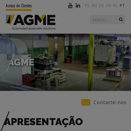
ES
EN
DE
FR
PL
PT
Acesso de Clientes
Search form
Search
AGME
You are here
Contacte-nos
APRESENTAÇÃO