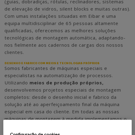
(guias, dobradiças, rótulas, reclinadores, sistemas
de elevação de vidros, silent blocks e muitas outras).
Com umas instalações situadas em Eibar e uma
equipa multidisciplinar de 65 pessoas altamente
qualificadas, oferecemos as melhores soluções
tecnológicas de montagem automática, adaptando-
nos fielmente aos cadernos de cargas dos nossos
clientes.
DESENHO E FABRICO COM MEIOS E TECNOLOGIAS PRÓPRIOS
Somos fabricantes de máquinas especiais e
especialistas na automatização de processos.
Utilizando
meios de produção próprios,
desenvolvemos projetos especiais de montagem
completos: desde o desenho inicial e fabrico da
solução até ao aperfeiçoamento final da máquina
especial em casa do cliente. Em todas as nossas
máquinas de montagem à medida implementamos o
grau de automatização requerido por cada
indústria para cada processo de produção: desde
Configuração de cookies