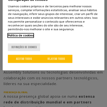
simples equipamentos de montagem manuais até
Usamos cookies próprios e de terceiros para melhorar nossos
linhas de montagem completamente automatizadas.
serviços, compilar informações estatísticas, analisar seus hábitos
de navegação, inferir seus grupos de interesse, criar um perfil de
seus interesses e exibir anúncios relevantes em outros sites. Isso
Para tal, a nossa equipa de engenheiros integra as
nos permite personalizar o conteúdo que oferecemos e
reconhecer quais seções do site são de seu interesse,
tecnologias de montagem mais adequadas a cada
permitindo-nos melhorar o site e sua segurança.
componente, apostando na investigação,
Politica de cookies
desenvolvimento e inovação em processos que
permitam reduzir os tempos de produção e
DEFINIÇÕES DE COOKIES
aumentar a produtividade, garantindo sempre a
qualidade final de cada peça montada. Estas
ACEITAR TODOS
REJEITAR TODOS
tecnologias podem ser
tecnologias próprias,
completamente desenvolvidas na AGME Automated
Assembly Solutions ou tecnologias desenvolvidas em
colaboração com os nossos partners tecnológicos,
líderes na sua especialidade.
PRESENÇA GLOBAL
A nossa presença global apoia-se numa
extensa
rede de distribuição mundial e em partners