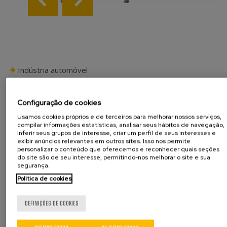
Indústria automóvel
Guias de assento
Dobradiças
Configuração de cookies
Rótulas
Usamos cookies próprios e de terceiros para melhorar nossos serviços,
Reclinadores de assentos
compilar informações estatísticas, analisar seus hábitos de navegação,
Casquilhos
inferir seus grupos de interesse, criar um perfil de seus interesses e
exibir anúncios relevantes em outros sites. Isso nos permite
Outros componentes
personalizar o conteúdo que oferecemos e reconhecer quais seções
do site são de seu interesse, permitindo-nos melhorar o site e sua
Outras indústrias
segurança.
Ferragens e serralharia
Politica de cookies
Componentes de eletrodomésticos
Componentes de dispositivos elétricos
DEFINIÇÕES DE COOKIES
Outros componentes