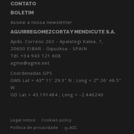
CONTATO
BOLETIM
Assine a nossa newsletter
AGUIRREGOMEZCORTA Y MENDICUTE S.A.
Apdo. Correos 263 - Apalategi Kalea, 7,
20600 EIBAR - Gipuzkoa - SPAIN
Tél.
+34 943 121 608
agme@agme.net
Coordenadas GPS
GMS Lat = 43° 11' 29.3" N ; Long = 2° 26' 46.5"
W
GD Lat = 43.191484 ; Long = -2.446240
Legal notice
Cookies policy
Política de privacidade