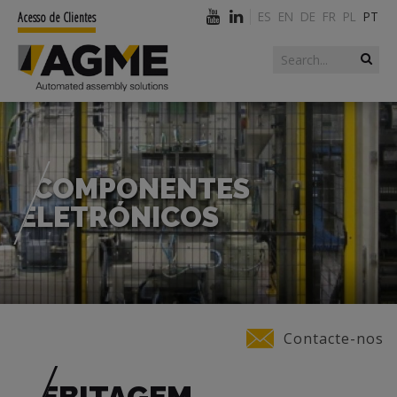
ES
EN
DE
FR
PL
PT
Acesso de Clientes
Search form
Search
COMPONENTES
ELETRÓNICOS
You are here
Contacte-nos