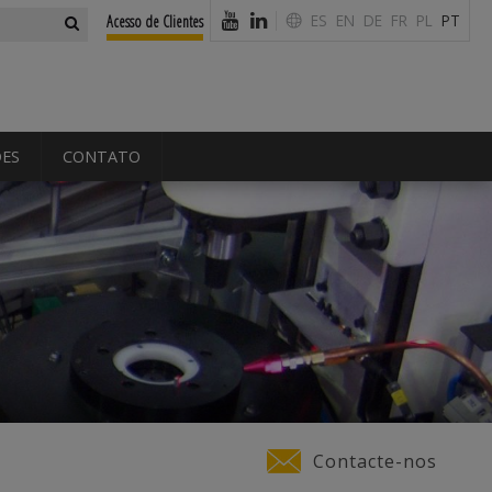
orm
ES
EN
DE
FR
PL
PT
Acesso de Clientes
DES
CONTATO
Contacte-nos