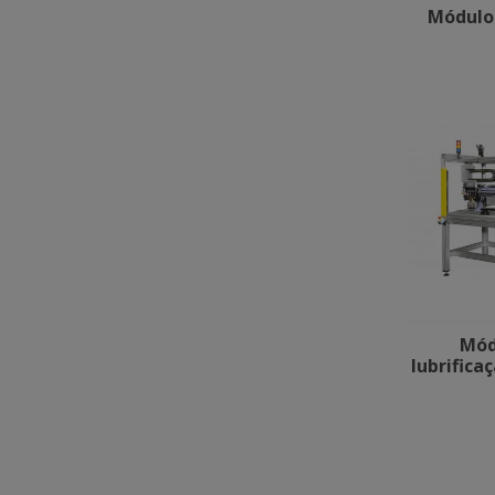
Módulo 
Mód
lubrifica