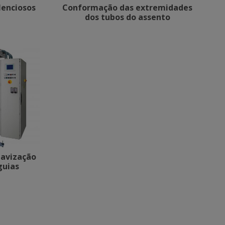
lenciosos
Conformação das extremidades
dos tubos do assento
uavização
guias