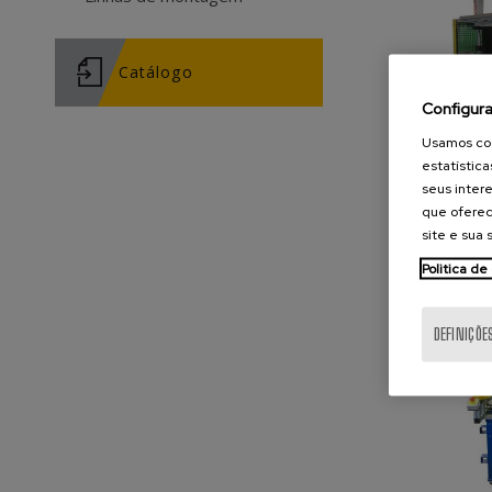
Catálogo
Configur
Usamos coo
estatística
Ins
seus intere
que oferec
site e sua
Politica de
DEFINIÇÕE