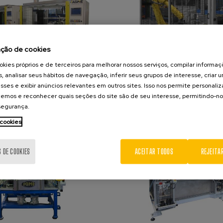
ação de cookies
kies próprios e de terceiros para melhorar nossos serviços, compilar informa
s, analisar seus hábitos de navegação, inferir seus grupos de interesse, criar u
erção de casquilhos
Máquina para teste de d
sses e exibir anúncios relevantes em outros sites. Isso nos permite personali
de máquinas de lavar 
emos e reconhecer quais seções do site são de seu interesse, permitindo-no
 segurança.
 cookies
S DE COOKIES
ACEITAR TODOS
REJEITA