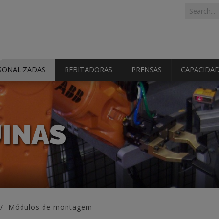
Search f
Search
SONALIZADAS
REBITADORAS
PRENSAS
CAPACIDA
UINAS
Módulos de montagem