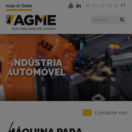
ES
EN
DE
FR
PL
PT
Acesso de Clientes
Search form
Search
INDÚSTRIA
AUTOMÓVEL
You are here
Contacte nos