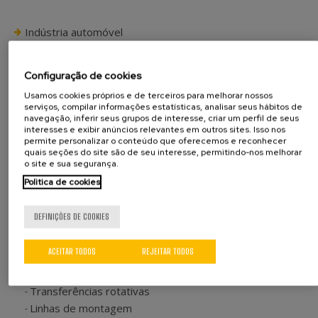
Indústria automóvel
Guias de assento
Dobradiças
Configuração de cookies
Rótulas
Usamos cookies próprios e de terceiros para melhorar nossos
Reclinadores de assentos
serviços, compilar informações estatísticas, analisar seus hábitos de
navegação, inferir seus grupos de interesse, criar um perfil de seus
Casquilhos
interesses e exibir anúncios relevantes em outros sites. Isso nos
Outros componentes
permite personalizar o conteúdo que oferecemos e reconhecer
quais seções do site são de seu interesse, permitindo-nos melhorar
Outras indústrias
o site e sua segurança.
Ferragens e serralharia
Politica de cookies
Componentes de eletrodomésticos
Componentes de dispositivos elétricos
DEFINIÇÕES DE COOKIES
Outros componentes
ACEITAR TODOS
REJEITAR TODOS
Tipos de máquinas
Módulos de montagem
Transferências rotativas
Linhas de montagem