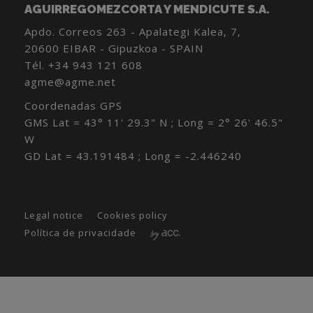
AGUIRREGOMEZCORTA Y MENDICUTE S.A.
Apdo. Correos 263 - Apalategi Kalea, 7,
20600 EIBAR - Gipuzkoa - SPAIN
Tél.
+34 943 121 608
agme@agme.net
Coordenadas GPS
GMS Lat = 43° 11' 29.3" N ; Long = 2° 26' 46.5"
W
GD Lat = 43.191484 ; Long = -2.446240
Legal notice
Cookies policy
Política de privacidade