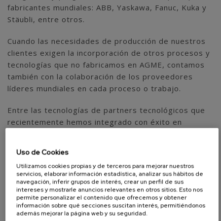
fabricantes mundiales: ABB, Yaskawa, Fanuc, Kuka y
Stäubli, entre otros.
Cuando las necesidades de producción de nuestros
clientes exigen la incorporación de otros procesos y
tecnologías que no fabricamos en AGME, contamos
también con la colaboración de los proveedores
líderes mundiales en cada proceso o trabajo.
Entre las tecnologías de partners tecnológicos que
recientemente hemos integrado con éxito en
nuestras máquinas de ensamblaje, podemos
destacar: lavado y engrasado de subconjuntos,
Uso de Cookies
sistemas adicionales de almacenaje, líneas flexibles
Utilizamos cookies propias y de terceros para mejorar nuestros
de transferización paletizadas e insertadoras
servicios, elaborar información estadística, analizar sus hábitos de
automáticas de pernos, entre otras.
navegación, inferir grupos de interés, crear un perfil de sus
intereses y mostrarle anuncios relevantes en otros sitios. Esto nos
permite personalizar el contenido que ofrecemos y obtener
información sobre qué secciones suscitan interés, permitiéndonos
además mejorar la página web y su seguridad.