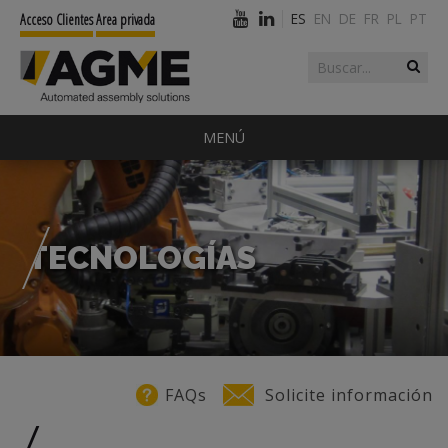
ES
EN
DE
FR
PL
PT
Acceso Clientes
Area privada
Buscar
Formulario de
búsqueda
MENÚ
TECNOLOGÍAS
Usted está aquí
FAQs
Solicite información