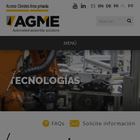
ES
EN
DE
FR
PL
PT
Acceso Clientes
Area privada
Buscar
Formulario de
búsqueda
MENÚ
TECNOLOGÍAS
Usted está aquí
FAQs
Solicite información