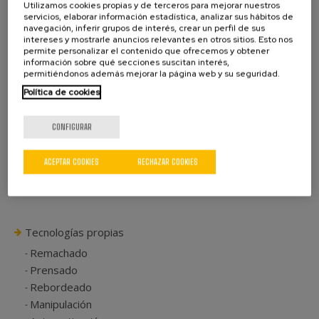
Utilizamos cookies propias y de terceros para mejorar nuestros
Existen también válvulas manuales o pistolas para su
servicios, elaborar información estadística, analizar sus hábitos de
aplicación manual.
navegación, inferir grupos de interés, crear un perfil de sus
intereses y mostrarle anuncios relevantes en otros sitios. Esto nos
permite personalizar el contenido que ofrecemos y obtener
ASÍ MISMO, SE PUEDEN INCLUIR ADEMÁS SENSORES PARA ASEGURAR UN
ÓPTIMO PROCESO:
información sobre qué secciones suscitan interés,
Sensores ópticos rectos y en ángulo 90º
permitiéndonos además mejorar la página web y su seguridad.
Supervisión de presión
Política de cookies
Control de aguja
Sensores de caudal
CONFIGURAR
Control de dosificación
ACEPTAR COOKIES
RECHAZAR COOKIES
Tecnologías propias
Remachado
Prensado
Rebordeado
Manipulación