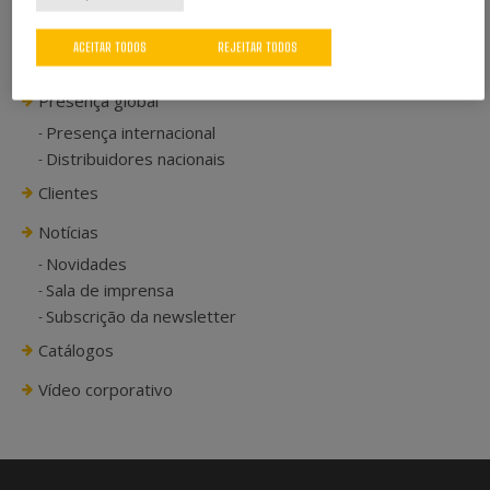
História
ACEITAR TODOS
REJEITAR TODOS
Capacidades
Presença global
Presença internacional
Distribuidores nacionais
Clientes
Notícias
Novidades
Sala de imprensa
Subscrição da newsletter
Catálogos
Vídeo corporativo