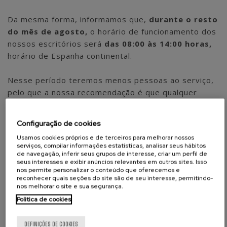
Da mesma forma, informamos que,
durante o
resto
do mês de agosto,
o horário de funcionamento dos
nossos escritórios será
das 08:00 às 14:00 horas,
horário de Espanha continental.
Nesse período teremos menos pessoas ao serviço,
pelo que a nossa recomendação é que qualquer
assunto urgente deva ser tratado antes do início de
agosto.
Configuração de cookies
Usamos cookies próprios e de terceiros para melhorar nossos
Agradecemos a sua compreensão e desejamos-lhe
serviços, compilar informações estatísticas, analisar seus hábitos
um
verão feliz.
de navegação, inferir seus grupos de interesse, criar um perfil de
seus interesses e exibir anúncios relevantes em outros sites. Isso
nos permite personalizar o conteúdo que oferecemos e
reconhecer quais seções do site são de seu interesse, permitindo-
nos melhorar o site e sua segurança.
Politica de cookies
Apresentação
DEFINIÇÕES DE COOKIES