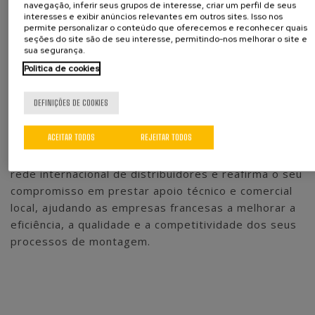
navegação, inferir seus grupos de interesse, criar um perfil de seus
processos de rebitagem, integrar sistemas de
interesses e exibir anúncios relevantes em outros sites. Isso nos
controlo e rastreabilidade e otimizar a eficiência dos
permite personalizar o conteúdo que oferecemos e reconhecer quais
seções do site são de seu interesse, permitindo-nos melhorar o site e
processos de fabrico.
sua segurança.
Politica de cookies
A combinação da experiência técnica da Prosess com
a tecnologia AGME permite oferecer tanto
máquinas
DEFINIÇÕES DE COOKIES
standard
como
soluções personalizadas
para as
aplicações industriais mais exigentes.
ACEITAR TODOS
REJEITAR TODOS
Com esta parceria, a AGME continua a reforçar a sua
rede internacional de distribuidores e reafirma o seu
compromisso em prestar apoio técnico e comercial
local, ajudando as empresas francesas a melhorar a
eficiência, a qualidade e a competitividade dos seus
processos de montagem.