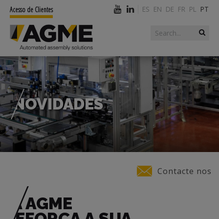
ES
EN
DE
FR
PL
PT
Acesso de Clientes
Search form
Search
NOVIDADES
You are here
Contacte nos
A AGME
REFORÇA A SUA