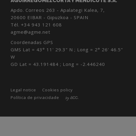
AGUIRREGOMEZCORTA Y MENDICUTE S.A.
Apdo. Correos 263 - Apalategi Kalea, 7,
20600 EIBAR - Gipuzkoa - SPAIN
Tél.
+34 943 121 608
agme@agme.net
Coordenadas GPS
GMS Lat = 43° 11' 29.3" N ; Long = 2° 26' 46.5"
W
GD Lat = 43.191484 ; Long = -2.446240
Legal notice
Cookies policy
Política de privacidade