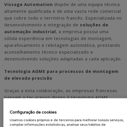
Vissage Automation
dispõe de uma equipa técnica
altamente qualificada e de uma vasta rede comercial
que cobre todo o território francês. Especializada no
desenvolvimento e integração de
soluções de
automação industrial
, a empresa possui uma
sólida experiência em tecnologias de montagem,
aparafusamento e rebitagem automática, prestando
aconselhamento técnico especializado e
desenvolvendo soluções adaptadas a cada aplicação.
Tecnologia AGME para processos de montagem
de elevada precisão
Graças a esta colaboração, as empresas francesas
passam a ter acesso direto à tecnologia AGME,
reconhecida internacionalmente pela fiabilidade e
precisão dos seus equipamentos. As nossas
Configuração de cookies
soluções permitem aumentar a produtividade,
Usamos cookies próprios e de terceiros para melhorar nossos serviços,
garantir a qualidade e a repetibilidade dos
compilar informações estatísticas, analisar seus hábitos de