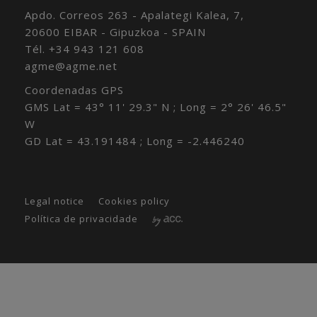
Apdo. Correos 263 - Apalategi Kalea, 7,
20600 EIBAR - Gipuzkoa - SPAIN
Tél.
+34 943 121 608
agme@agme.net
Coordenadas GPS
GMS Lat = 43° 11' 29.3" N ; Long = 2° 26' 46.5"
W
GD Lat = 43.191484 ; Long = -2.446240
Legal notice
Cookies policy
Política de privacidade