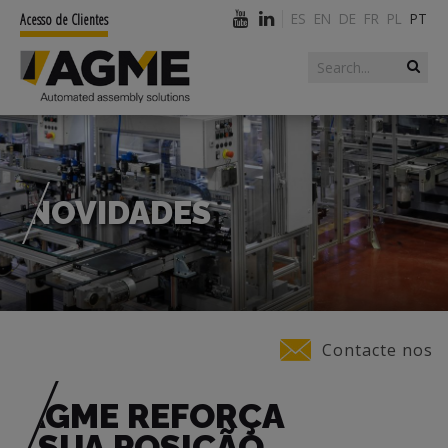
ES
EN
DE
FR
PL
PT
Acesso de Clientes
Search form
Search
NOVIDADES
You are here
Contacte nos
AGME REFORÇA
A SUA POSIÇÃO