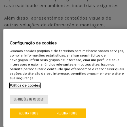
rastreabilidade em ambientes industriais exigentes.
Além disso, apresentámos conteúdos visuais de
outras soluções de deformação e montagem,
incluindo
prensas elétricas, prensas hidráulicas e
máquinas especiais de montagem automatizada
,
Configuração de cookies
demonstrando a nossa capacidade para desenvolver
Usamos cookies próprios e de terceiros para melhorar nossos serviços,
soluções de engenharia personalizadas e
compilar informações estatísticas, analisar seus hábitos de
adaptadas a cada aplicação
.
navegação, inferir seus grupos de interesse, criar um perfil de seus
interesses e exibir anúncios relevantes em outros sites. Isso nos
permite personalizar o conteúdo que oferecemos e reconhecer quais
A feira registou uma elevada afluência e gerou novas
seções do site são de seu interesse, permitindo-nos melhorar o site e
oportunidades de negócio, contando com o apoio da
sua segurança.
AGME Polska
. Esta presença local permite-nos
Politica de cookies
oferecer um
suporte técnico-comercial próximo e
eficiente
, reforçando o nosso compromisso com a
DEFINIÇÕES DE COOKIES
indústria polaca e com o desenvolvimento de
soluções de montagem automatizada de elevado
ACEITAR TODOS
REJEITAR TODOS
valor acrescentado
.