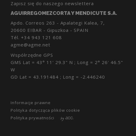
Zapisz się do naszego newslettera
AGUIRREGOMEZCORTA Y MENDICUTE S.A.
Apdo. Correos 263 - Apalategi Kalea, 7,
20600 EIBAR - Gipuzkoa - SPAIN
Tél.
+34 943 121 608
agme@agme.net
Współrzędne GPS
GMS Lat = 43° 11' 29.3" N ; Long = 2° 26' 46.5"
W
GD Lat = 43.191484 ; Long = -2.446240
Informacje prawne
Polityka dotycząca plików cookie
Polityka prywatności