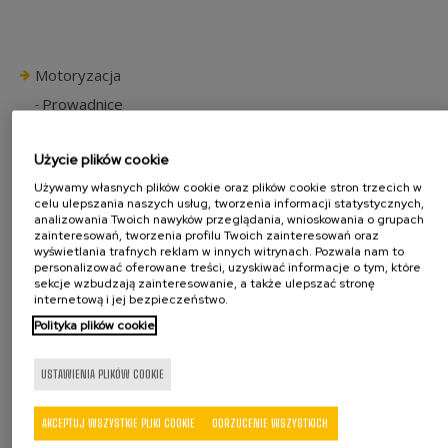
Motoryzacja
Prowadnice
Zawiasy
Przeguby
Użycie plików cookie
Mechanizmy odchylania oparć
Używamy własnych plików cookie oraz plików cookie stron trzecich w
Tuleje
celu ulepszania naszych usług, tworzenia informacji statystycznych,
analizowania Twoich nawyków przeglądania, wnioskowania o grupach
Inne komponenty
zainteresowań, tworzenia profilu Twoich zainteresowań oraz
wyświetlania trafnych reklam w innych witrynach. Pozwala nam to
Inne branże
personalizować oferowane treści, uzyskiwać informacje o tym, które
Okucia i wyroby ślusarskie
sekcje wzbudzają zainteresowanie, a także ulepszać stronę
internetową i jej bezpieczeństwo.
Elementy urządzeń AGD
Polityka plików cookie
Elementy elektryczne
Inne branże
USTAWIENIA PLIKÓW COOKIE
Rodzaje maszyn
Moduły do montażu
AKCEPTUJ WSZYSTKIE PLIKI COOKIE
ODRZUCENIE WSZYSTKICH
Przenośniki obrotowe