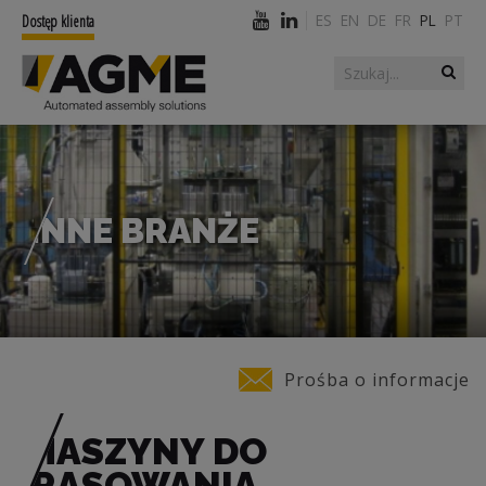
ES
EN
DE
FR
PL
PT
Dostęp klienta
Szukaj
Formularz
wyszukiwania
INNE BRANŻE
Jesteś tutaj
Prośba o informacje
MASZYNY DO
PRASOWANIA